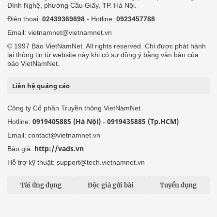
24h qua
Tuyến bài
Sự kiện
Cơ quan chủ quản: Bộ Dân tộc và Tôn giáo
Số giấy phép: 146/GP-BVHTTDL, cấp ngày 17/10/2025
Tổng biên tập: Nguyễn Văn Bá
Liên hệ tòa soạn
Địa chỉ: Tầng 18, Toà nhà Cục Viễn thông (VNTA), 68 Dương
Đình Nghệ, phường Cầu Giấy, TP. Hà Nội.
Điện thoại:
02439369898
- Hotline:
0923457788
Email: vietnamnet@vietnamnet.vn
© 1997 Báo VietNamNet. All rights reserved. Chỉ được phát hành
lại thông tin từ website này khi có sự đồng ý bằng văn bản của
báo VietNamNet.