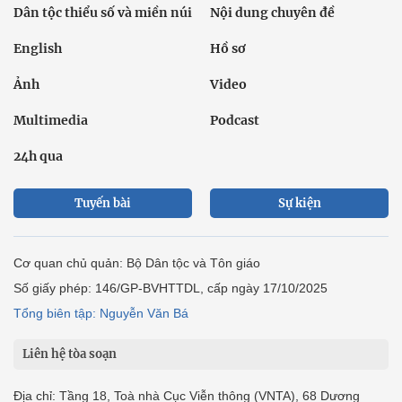
Giáo dục
Thế giới
Đời sống
Văn hóa - Giải trí
Sức khỏe
Công nghệ
Ô tô xe máy
Du lịch
Bất động sản
Bạn đọc
Tuần Việt Nam
Công nghiệp hỗ trợ
Giảm nghèo bền vững
Nông thôn mới
Dân tộc thiểu số và miền núi
Nội dung chuyên đề
English
Hồ sơ
Ảnh
Video
Multimedia
Podcast