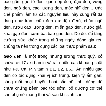
bao gồm gạo tẻ đen, gạo nếp đen, đậu đen, vừng
đen, ngô đen, cao lương đen, mộc nhĩ đen... Các
chế phẩm làm từ các nguyên liệu này cũng rất đa
dạng như trân châu đen (từ đậu đen), cháo ngô
đen, rượu cao lương đen, miến gạo đen, nước giải
khát gạo đen, cơm bát bảo gạo đen. Do đó, để tăng
cường sức khỏe trong những ngày đông giá rét,
chúng ta nên trọng dụng các loại thực phẩm sau:
Gạo đen
là một trong những lương thực quý, có
chứa tới 17 axid amin và rất nhiều các khoáng chất
như Fe, Ca, P, vitamin B1, B2, B6... Ăn nhiều gạo
đen có tác dụng khai vị ích trung, kiện tỳ ấm gan,
sáng mắt hoạt huyết, hoạt sắc bổ tinh, dùng để
chữa chứng bệnh bạc tóc sớm, bổ dưỡng cơ thể
cho phụ nữ mang thai và sau khi sinh con.