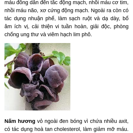
“Ô kê bạch phượng hoàn” lấy gà xương đen làm
nguyên liệu chủ yếu, phối hợp với các vị thuốc đông
y khác, dùng để chữa các bệnh phụ khoa, viêm gan
mạn tính, tiểu đường, viêm khớp, bệnh xuất huyết
do giảm tiểu cầu. Gà xương đen có chứa 17 loại
axit amin, giúp cơ thể tăng sức chịu đựng nóng,
lạnh, chống mệt mỏi, nâng cao khả năng miễn dịch
và làm chậm quá trình lão hoá.
Mộc nhĩ đen
có tác dụng bổ huyết, hoạt huyết,
chống ngưng tập tiểu cầu, phòng chống tình trạng
máu đông dẫn đến tắc động mạch, nhồi máu cơ tim,
nhồi máu não, xơ cứng động mạch. Ngoài ra còn có
tác dụng nhuận phế, làm sạch ruột và dạ dày, bổ
âm ích vị, cải thiện vi tuần hoàn, giải độc, phòng
chống ung thư và viêm hạch lim phô.