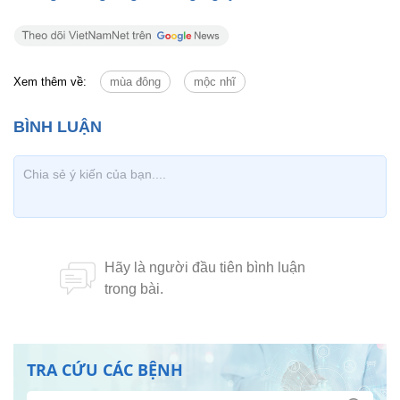
Táo đen
chứa nhiều vitamin C, sắt, canxi, có công
dụng bổ huyết dưỡng khí, làm đẹp da, nâng cao
sức đề kháng của cơ thể và kéo dài tuổi thọ.
(Theo Zing)
Nhậu nhiều bị gút, biến chứng khủng khiếp
Bệnh khó nói: Thiếu nữ 20 đóng bỉm đi picnic
Cách tẩy hóa chất trong măng ăn ngày Tết
Tinh trùng yếu, công khai ngoại tình trêu ngươi vợ
Mang tất đi ngủ dễ bị đông máu
Làm gì để ngủ ngon trong ngày rét?
Xem thêm về:
mùa đông
mộc nhĩ