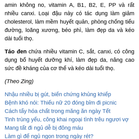
Rau câu và tảo tím
chứa nhiều I, Ca, chất xơ và
các vitamin nhóm B, có lợi cho việc điều hòa mỡ
máu, làm giảm cholesterol, làm mềm huyết quản,
phòng chống cao huyết áp, nhồi máu cơ tim và các
bệnh lý tuyến giáp trạng.
Vừng đen
có công dụng làm đẹp da, đen tóc, bổ
não, bổ can thận, nhiều sữa, chống bạc tóc và kéo
dài tuổi thọ.
Đậu đen
rất giàu albumin thực vật, dịch nhầy, axid
amin không no, vitamin A, B1, B2, E, PP và rất
nhiều canxi. Loại đậu này có tác dụng làm giảm
cholesterol, làm mềm huyết quản, phòng chống tiểu
đường, loãng xương, béo phì, làm đẹp da và kéo
dài tuổi thọ.