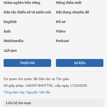
Giảm nghèo bền vững
Nông thôn mới
Dân tộc thiểu số và miền núi
Nội dung chuyên đề
English
Hồ sơ
Ảnh
Video
Multimedia
Podcast
24h qua
Tuyến bài
Sự kiện
Cơ quan chủ quản: Bộ Dân tộc và Tôn giáo
Số giấy phép: 146/GP-BVHTTDL, cấp ngày 17/10/2025
Tổng biên tập: Nguyễn Văn Bá
Liên hệ tòa soạn