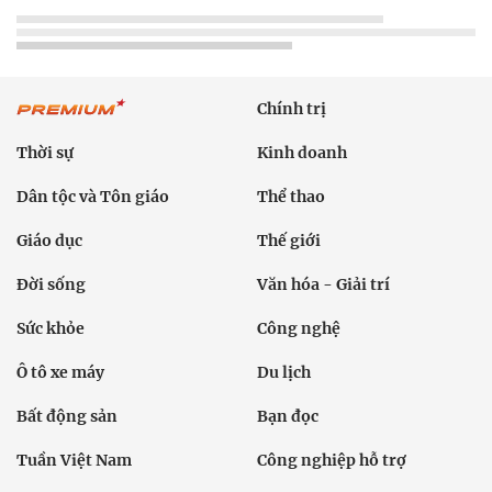
Chính trị
Thời sự
Kinh doanh
Dân tộc và Tôn giáo
Thể thao
Giáo dục
Thế giới
Đời sống
Văn hóa - Giải trí
Sức khỏe
Công nghệ
Ô tô xe máy
Du lịch
Bất động sản
Bạn đọc
Tuần Việt Nam
Công nghiệp hỗ trợ