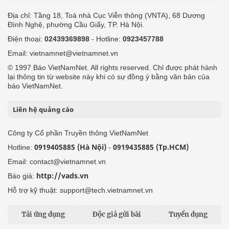
Địa chỉ: Tầng 18, Toà nhà Cục Viễn thông (VNTA), 68 Dương
Đình Nghệ, phường Cầu Giấy, TP. Hà Nội.
Điện thoại:
02439369898
- Hotline:
0923457788
Email: vietnamnet@vietnamnet.vn
© 1997 Báo VietNamNet. All rights reserved. Chỉ được phát hành
lại thông tin từ website này khi có sự đồng ý bằng văn bản của
báo VietNamNet.
Liên hệ quảng cáo
Công ty Cổ phần Truyền thông VietNamNet
0919405885 (Hà Nội)
0919435885 (Tp.HCM)
Hotline:
-
Email: contact@vietnamnet.vn
http://vads.vn
Báo giá:
Hỗ trợ kỹ thuật: support@tech.vietnamnet.vn
Tải ứng dụng
Độc giả gửi bài
Tuyển dụng