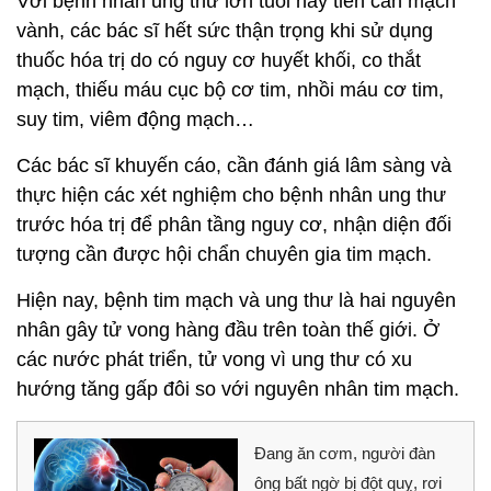
Với bệnh nhân ung thư lớn tuổi hay tiền căn mạch
vành, các bác sĩ hết sức thận trọng khi sử dụng
thuốc hóa trị do có nguy cơ huyết khối, co thắt
mạch, thiếu máu cục bộ cơ tim, nhồi máu cơ tim,
suy tim, viêm động mạch…
Các bác sĩ khuyến cáo, cần đánh giá lâm sàng và
thực hiện các xét nghiệm cho bệnh nhân ung thư
trước hóa trị để phân tầng nguy cơ, nhận diện đối
tượng cần được hội chẩn chuyên gia tim mạch.
Hiện nay, bệnh tim mạch và ung thư là hai nguyên
nhân gây tử vong hàng đầu trên toàn thế giới. Ở
các nước phát triển, tử vong vì ung thư có xu
hướng tăng gấp đôi so với nguyên nhân tim mạch.
Đang ăn cơm, người đàn
ông bất ngờ bị đột quỵ, rơi