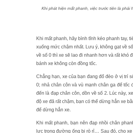
Khi phát hiện mất phanh, việc trước tiên là phải 
Khi mất phanh, hãy bình tĩnh kéo phanh tay, tiế
xuống mức chậm nhất. Lưu ý, không gạt về số
về số 0 thì xe sẽ lao đi nhanh hơn và rất khó
bánh xe không còn đồng tốc.
Chẳng hạn, xe của bạn đang đổ đèo ở vị trí s
0; nhả chân côn và vù mạnh chân ga để tốc đ
đến là đạp chân côn, dồn về số 2. Lúc này, xe
độ xe đã rất chậm, bạn có thể dừng hẳn xe b
để dừng hẳn xe.
Khi mất phanh, bạn nên đạp nhồi chân phanh 
lực trong đường ống bị rò rỉ… Sau đó, cho xe