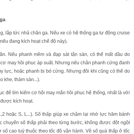
 ga
, lập tức nhả chân ga. Nếu xe có hệ thống ga tự động cruise
g (nếu đang kích hoạt chế độ này).
ân. Nếu phanh mềm và đạp sát tận sàn, có thể mất dầu do
ó cơ may hồi phục áp suất. Nhưng nếu chân phanh cứng đanh
ủy lực, hoặc phanh bị bó cứng. Nhưng đôi khi cũng có thể do
 khe, thảm sàn...).
ục để tìm kiếm cơ hội may mắn hồi phục hệ thống, nhất là với
 được kích hoạt.
,2 hoặc S, L...). Số thấp giúp xe chậm lại nhờ lực hãm bánh
iệc chuyển số thấp phải theo từng bước, không được đột ngột
số cao tuỳ thuộc theo tốc độ vận hành. Về số quá thấp ở tốc