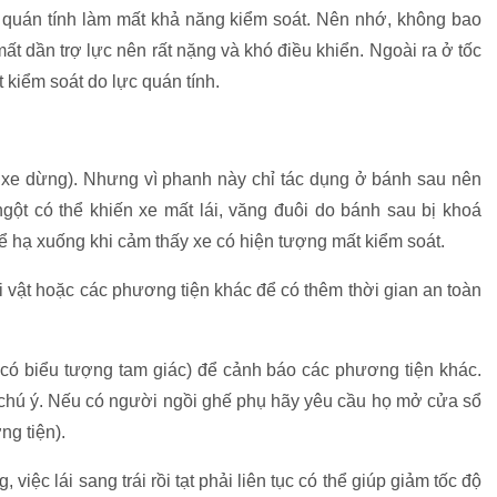
c quán tính làm mất khả năng kiểm soát. Nên nhớ, không bao
mất dần trợ lực nên rất nặng và khó điều khiển. Ngoài ra ở tốc
 kiểm soát do lực quán tính.
 xe dừng). Nhưng vì phanh này chỉ tác dụng ở bánh sau nên
gột có thể khiến xe mất lái, văng đuôi do bánh sau bị khoá
 hạ xuống khi cảm thấy xe có hiện tượng mất kiểm soát.
 vật hoặc các phương tiện khác để có thêm thời gian an toàn
có biểu tượng tam giác) để cảnh báo các phương tiện khác.
ự chú ý. Nếu có người ngồi ghế phụ hãy yêu cầu họ mở cửa sổ
ng tiện).
iệc lái sang trái rồi tạt phải liên tục có thể giúp giảm tốc độ