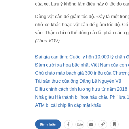
của xe. Lưu ý không làm điều này ở tốc độ cao 
Dùng vật cản để giảm tốc độ. Đây là một tr
nhờ xe khác hoặc vật cản để giảm tốc độ. Có
vào. Thậm chí có thể dùng cả dải phân cách g
(Theo VOV)
Đại gia cạn tình: Cuộc ly hôn 10.000 tỷ chấn 
Đám cưới xa hoa bậc nhất Việt Nam của con đ
Chú chào mào bạch giá 300 triệu của Chương
Tài sản thực của ông Đặng Lê Nguyên Vũ
Điều chỉnh cách tính lương hưu từ năm 2018
Nhà giàu Hà thành bị 'hoa hậu châu Phi' lừa 1
ATM bị cài chip ăn cắp mật khẩu
Bình luận