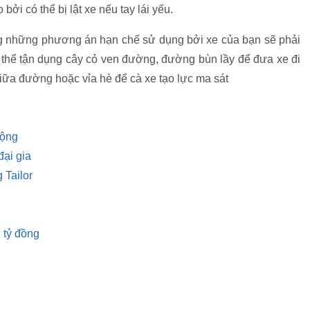
bởi có thể bị lật xe nếu tay lái yếu.
ong những phương án hạn chế sử dụng bởi xe của bạn sẽ phải
 thể tận dụng cây cỏ ven đường, đường bùn lầy để đưa xe đi
iữa đường hoặc vỉa hè để cà xe tạo lực ma sát
động
ại gia
 Tailor
 tỷ đồng