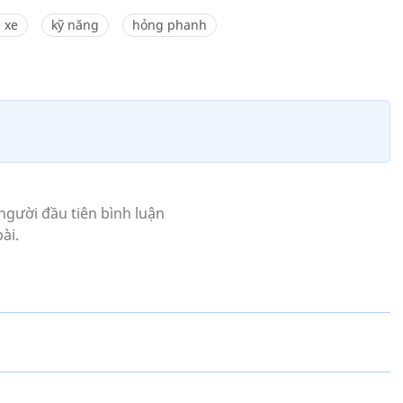
i xe
kỹ năng
hỏng phanh