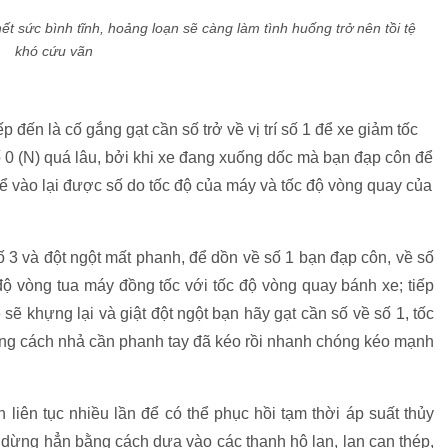
hết sức bình tĩnh, hoảng loạn sẽ càng làm tình huống trở nên tồi tệ
khó cứu vãn
p đến là cố gắng gạt cần số trở về vị trí số 1 để xe giảm tốc
 0 (N) quá lâu, bởi khi xe đang xuống dốc mà bạn đạp côn để
 để vào lại được số do tốc độ của máy và tốc độ vòng quay của
ố 3 và đột ngột mất phanh, để dồn về số 1 bạn đạp côn, về số
ộ vòng tua máy đồng tốc với tốc độ vòng quay bánh xe; tiếp
 sẽ khựng lại và giật đột ngột bạn hãy gạt cần số về số 1, tốc
ằng cách nhả cần phanh tay đã kéo rồi nhanh chóng kéo mạnh
liên tục nhiều lần để có thể phục hồi tạm thời áp suất thủy
 dừng hẳn bằng cách dựa vào các thanh hộ lan, lan can thép,