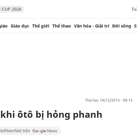
 CUP 2026
Tu
giáo
Giáo dục
Thế giới
Thể thao
Văn hóa - Giải trí
Đời sống
S
thứ hai, 14/12/2015 - 08:15
khi ôtô bị hỏng phanh