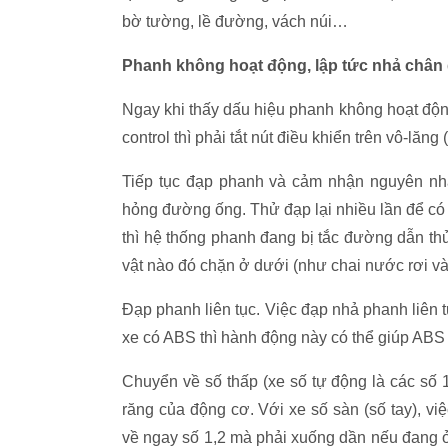
bờ tường, lề đường, vách núi…
Phanh không hoạt động, lập tức nhả chân
Ngay khi thấy dấu hiệu phanh không hoạt động
control thì phải tắt nút điều khiển trên vô-lăn
Tiếp tục đạp phanh và cảm nhận nguyên nh
hỏng đường ống. Thử đạp lại nhiều lần để c
thì hệ thống phanh đang bị tắc đường dẫn th
vật nào đó chặn ở dưới (như chai nước rơi vào
Đạp phanh liên tục. Việc đạp nhả phanh liên t
xe có ABS thì hành động này có thể giúp ABS
Chuyển về số thấp (xe số tự động là các số 1
răng của động cơ. Với xe số sàn (số tay), v
về ngay số 1,2 mà phải xuống dần nếu đang ở 