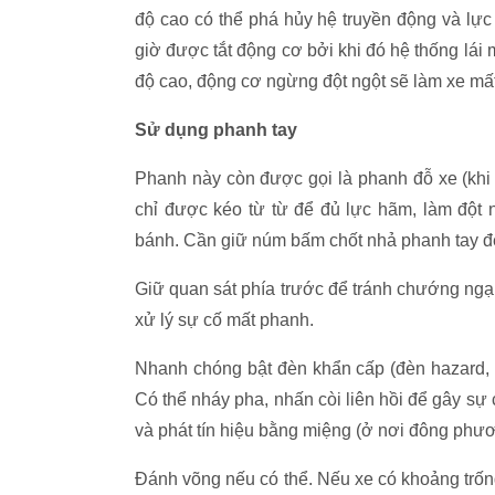
độ cao có thể phá hủy hệ truyền động và lự
giờ được tắt động cơ bởi khi đó hệ thống lái 
độ cao, động cơ ngừng đột ngột sẽ làm xe mất
Sử dụng phanh tay
Phanh này còn được gọi là phanh đỗ xe (khi
chỉ được kéo từ từ để đủ lực hãm, làm đột n
bánh. Cần giữ núm bấm chốt nhả phanh tay để
Giữ quan sát phía trước để tránh chướng ngại
xử lý sự cố mất phanh.
Nhanh chóng bật đèn khẩn cấp (đèn hazard, 
Có thể nháy pha, nhấn còi liên hồi để gây s
và phát tín hiệu bằng miệng (ở nơi đông phươ
Đánh võng nếu có thể. Nếu xe có khoảng trống, v