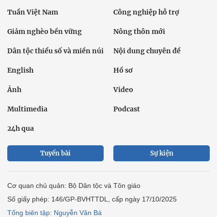
Tuần Việt Nam
Công nghiệp hỗ trợ
Giảm nghèo bền vững
Nông thôn mới
Dân tộc thiểu số và miền núi
Nội dung chuyên đề
English
Hồ sơ
Ảnh
Video
Multimedia
Podcast
24h qua
Tuyến bài
Sự kiện
Cơ quan chủ quản: Bộ Dân tộc và Tôn giáo
Số giấy phép: 146/GP-BVHTTDL, cấp ngày 17/10/2025
Tổng biên tập: Nguyễn Văn Bá