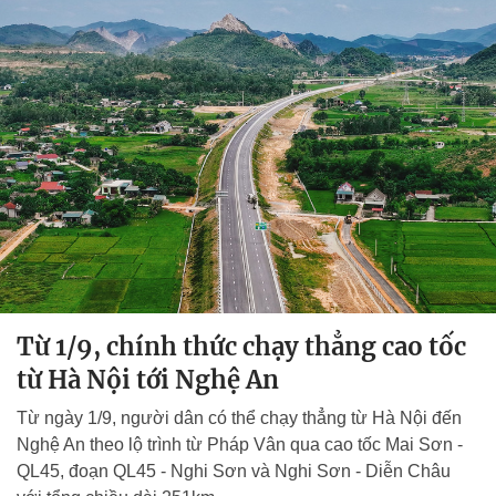
Từ 1/9, chính thức chạy thẳng cao tốc
từ Hà Nội tới Nghệ An
Từ ngày 1/9, người dân có thể chạy thẳng từ Hà Nội đến
Nghệ An theo lộ trình từ Pháp Vân qua cao tốc Mai Sơn -
QL45, đoạn QL45 - Nghi Sơn và Nghi Sơn - Diễn Châu