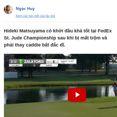
Ngọc Huy
Xem các bài viết của tác giả
Hideki Matsuyama có khởi đầu khá tốt tại FedEx
St. Jude Championship sau khi bị mất trộm và
phải thay caddie bất đắc dĩ.