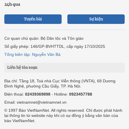
24h qua
Tuyến bài
Sự kiện
Cơ quan chủ quản: Bộ Dân tộc và Tôn giáo
Số giấy phép: 146/GP-BVHTTDL, cấp ngày 17/10/2025
Tổng biên tập: Nguyễn Văn Bá
Liên hệ tòa soạn
Địa chỉ: Tầng 18, Toà nhà Cục Viễn thông (VNTA), 68 Dương
Đình Nghệ, phường Cầu Giấy, TP. Hà Nội.
Điện thoại:
02439369898
- Hotline:
0923457788
Email: vietnamnet@vietnamnet.vn
© 1997 Báo VietNamNet. All rights reserved. Chỉ được phát hành
lại thông tin từ website này khi có sự đồng ý bằng văn bản của
báo VietNamNet.