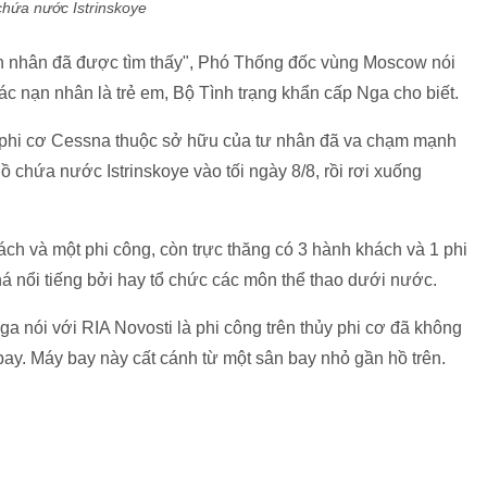
hứa nước Istrinskoye
nạn nhân đã được tìm thấy", Phó Thống đốc vùng Moscow nói
các nạn nhân là trẻ em, Bộ Tình trạng khẩn cấp Nga cho biết.
y phi cơ Cessna thuộc sở hữu của tư nhân đã va chạm mạnh
ồ chứa nước Istrinskoye vào tối ngày 8/8, rồi rơi xuống
hách và một phi công, còn trực thăng có 3 hành khách và 1 phi
á nổi tiếng bởi hay tổ chức các môn thể thao dưới nước.
 nói với RIA Novosti là phi công trên thủy phi cơ đã không
ay. Máy bay này cất cánh từ một sân bay nhỏ gần hồ trên.