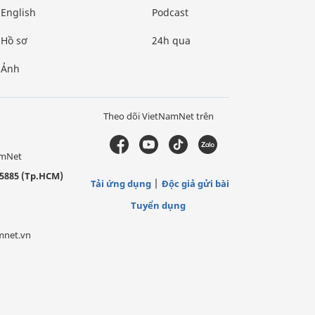
English
Podcast
Hồ sơ
24h qua
Ảnh
Theo dõi VietNamNet trên
amNet
5885 (Tp.HCM)
Tải ứng dụng
Độc giả gửi bài
Tuyển dụng
mnet.vn