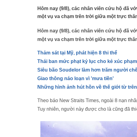
Hôm nay (9/8), các nhân viên cứu hộ đã vớ
một vụ va chạm trên trời giữa một trực thă
Hôm nay (9/8), các nhân viên cứu hộ đã vớ
một vụ va chạm trên trời giữa một trực thă
Thảm sát tại Mỹ, phát hiện 8 thi thể
Thái ban mức phạt kỷ lục cho kẻ xúc phạm
Siêu bão Soudelor làm hơn trăm người chế
Giao thông náo loạn vì 'mưa tiền'
Những hình ảnh hút hồn về thế giới từ trê
Theo báo New Straits Times, ngoài 8 nạn nhân
Tuy nhiên, người này được cho là cũng đã thiệ