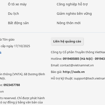
Ô tô xe máy
Công nghiệp hỗ trợ
Du lịch
Giảm nghèo bền vững
Bất động sản
Nông thôn mới
à Tôn giáo
Liên hệ quảng cáo
 cấp ngày 17/10/2025
Công ty Cổ phần Truyền thông VietN
á
Hotline:
0919405885 (Hà Nội)
-
091943
Email: contact@vietnamnet.vn
Báo giá:
http://vads.vn
Viễn thông (VNTA), 68 Dương Đình
Nội.
Hỗ trợ kỹ thuật: support@tech.vietna
ne:
0923457788
.vn
ts reserved. Chỉ được phát hành
i có sự đồng ý bằng văn bản của