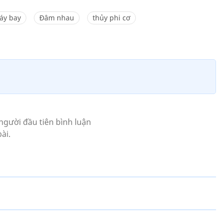
áy bay
Đâm nhau
thủy phi cơ