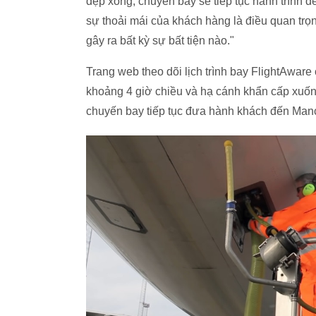
dẹp xong, chuyến bay sẽ tiếp tục hành trình
sự thoải mái của khách hàng là điều quan trọng
gây ra bất kỳ sự bất tiện nào."
Trang web theo dõi lịch trình bay FlightAwar
khoảng 4 giờ chiều và hạ cánh khẩn cấp xuống
chuyến bay tiếp tục đưa hành khách đến Man