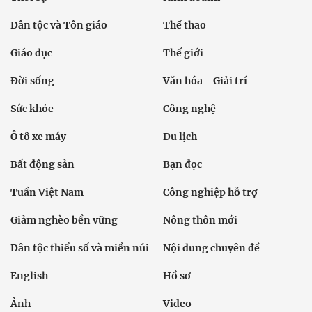
Dân tộc và Tôn giáo
Thể thao
Giáo dục
Thế giới
Đời sống
Văn hóa - Giải trí
Sức khỏe
Công nghệ
Ô tô xe máy
Du lịch
Bất động sản
Bạn đọc
Tuần Việt Nam
Công nghiệp hỗ trợ
Giảm nghèo bền vững
Nông thôn mới
Dân tộc thiểu số và miền núi
Nội dung chuyên đề
English
Hồ sơ
Ảnh
Video