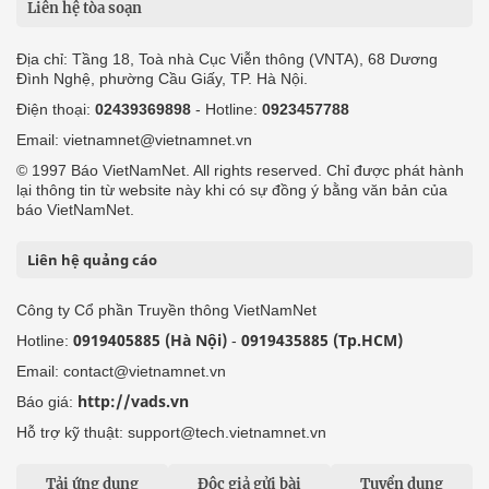
Liên hệ tòa soạn
Địa chỉ: Tầng 18, Toà nhà Cục Viễn thông (VNTA), 68 Dương
Đình Nghệ, phường Cầu Giấy, TP. Hà Nội.
Điện thoại:
02439369898
- Hotline:
0923457788
Email: vietnamnet@vietnamnet.vn
© 1997 Báo VietNamNet. All rights reserved. Chỉ được phát hành
lại thông tin từ website này khi có sự đồng ý bằng văn bản của
báo VietNamNet.
Liên hệ quảng cáo
Công ty Cổ phần Truyền thông VietNamNet
0919405885 (Hà Nội)
0919435885 (Tp.HCM)
Hotline:
-
Email: contact@vietnamnet.vn
http://vads.vn
Báo giá:
Hỗ trợ kỹ thuật: support@tech.vietnamnet.vn
Tải ứng dụng
Độc giả gửi bài
Tuyển dụng