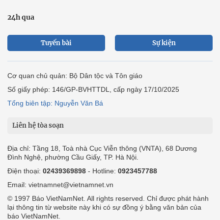
24h qua
Tuyến bài
Sự kiện
Cơ quan chủ quản: Bộ Dân tộc và Tôn giáo
Số giấy phép: 146/GP-BVHTTDL, cấp ngày 17/10/2025
Tổng biên tập: Nguyễn Văn Bá
Liên hệ tòa soạn
Địa chỉ: Tầng 18, Toà nhà Cục Viễn thông (VNTA), 68 Dương
Đình Nghệ, phường Cầu Giấy, TP. Hà Nội.
Điện thoại:
02439369898
- Hotline:
0923457788
Email: vietnamnet@vietnamnet.vn
© 1997 Báo VietNamNet. All rights reserved. Chỉ được phát hành
lại thông tin từ website này khi có sự đồng ý bằng văn bản của
báo VietNamNet.