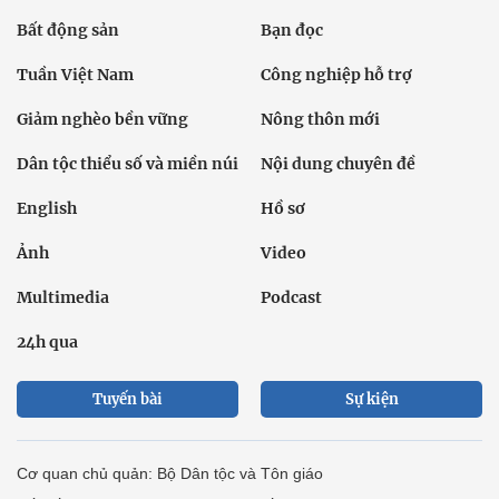
Bất động sản
Bạn đọc
Tuần Việt Nam
Công nghiệp hỗ trợ
Giảm nghèo bền vững
Nông thôn mới
Dân tộc thiểu số và miền núi
Nội dung chuyên đề
English
Hồ sơ
Ảnh
Video
Multimedia
Podcast
24h qua
Tuyến bài
Sự kiện
Cơ quan chủ quản: Bộ Dân tộc và Tôn giáo