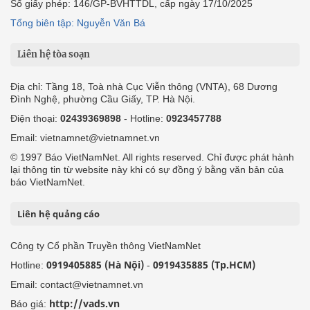
Số giấy phép: 146/GP-BVHTTDL, cấp ngày 17/10/2025
Tổng biên tập: Nguyễn Văn Bá
Liên hệ tòa soạn
Địa chỉ: Tầng 18, Toà nhà Cục Viễn thông (VNTA), 68 Dương
Đình Nghệ, phường Cầu Giấy, TP. Hà Nội.
Điện thoại:
02439369898
- Hotline:
0923457788
Email: vietnamnet@vietnamnet.vn
© 1997 Báo VietNamNet. All rights reserved. Chỉ được phát hành
lại thông tin từ website này khi có sự đồng ý bằng văn bản của
báo VietNamNet.
Liên hệ quảng cáo
Công ty Cổ phần Truyền thông VietNamNet
0919405885 (Hà Nội)
0919435885 (Tp.HCM)
Hotline:
-
Email: contact@vietnamnet.vn
http://vads.vn
Báo giá: