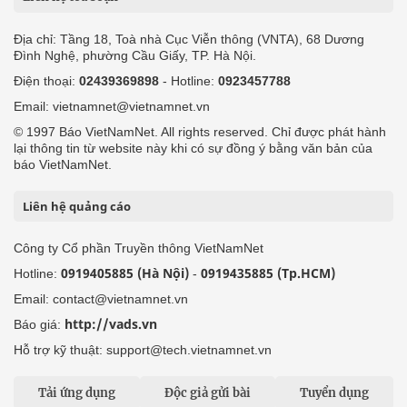
Địa chỉ: Tầng 18, Toà nhà Cục Viễn thông (VNTA), 68 Dương
Đình Nghệ, phường Cầu Giấy, TP. Hà Nội.
Điện thoại:
02439369898
- Hotline:
0923457788
Email: vietnamnet@vietnamnet.vn
© 1997 Báo VietNamNet. All rights reserved. Chỉ được phát hành
lại thông tin từ website này khi có sự đồng ý bằng văn bản của
báo VietNamNet.
Liên hệ quảng cáo
Công ty Cổ phần Truyền thông VietNamNet
0919405885 (Hà Nội)
0919435885 (Tp.HCM)
Hotline:
-
Email: contact@vietnamnet.vn
http://vads.vn
Báo giá:
Hỗ trợ kỹ thuật: support@tech.vietnamnet.vn
Tải ứng dụng
Độc giả gửi bài
Tuyển dụng