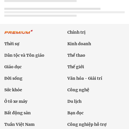
Chính trị
Thời sự
Kinh doanh
Dân tộc và Tôn giáo
Thể thao
Giáo dục
Thế giới
Đời sống
Văn hóa - Giải trí
Sức khỏe
Công nghệ
Ô tô xe máy
Du lịch
Bất động sản
Bạn đọc
Tuần Việt Nam
Công nghiệp hỗ trợ