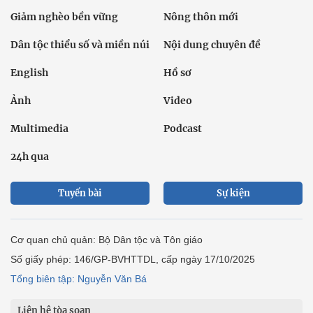
Giảm nghèo bền vững
Nông thôn mới
Dân tộc thiểu số và miền núi
Nội dung chuyên đề
English
Hồ sơ
Ảnh
Video
Multimedia
Podcast
24h qua
Tuyến bài
Sự kiện
Cơ quan chủ quản: Bộ Dân tộc và Tôn giáo
Số giấy phép: 146/GP-BVHTTDL, cấp ngày 17/10/2025
Tổng biên tập: Nguyễn Văn Bá
Liên hệ tòa soạn