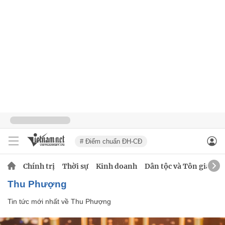
# Điểm chuẩn ĐH-CĐ
Chính trị
Thời sự
Kinh doanh
Dân tộc và Tôn giáo
Thu Phượng
Tin tức mới nhất về
Thu Phượng