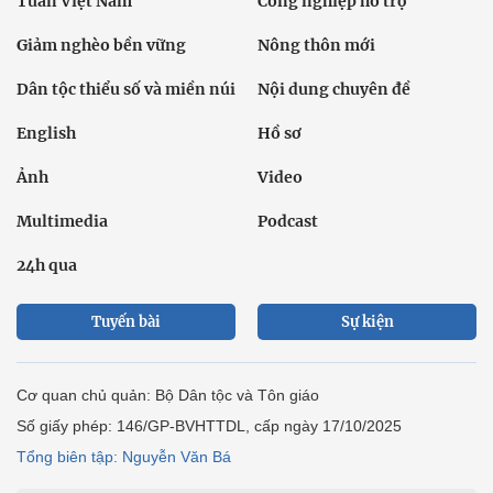
Tuần Việt Nam
Công nghiệp hỗ trợ
Giảm nghèo bền vững
Nông thôn mới
Dân tộc thiểu số và miền núi
Nội dung chuyên đề
English
Hồ sơ
Ảnh
Video
Multimedia
Podcast
24h qua
Tuyến bài
Sự kiện
Cơ quan chủ quản: Bộ Dân tộc và Tôn giáo
Số giấy phép: 146/GP-BVHTTDL, cấp ngày 17/10/2025
Tổng biên tập: Nguyễn Văn Bá