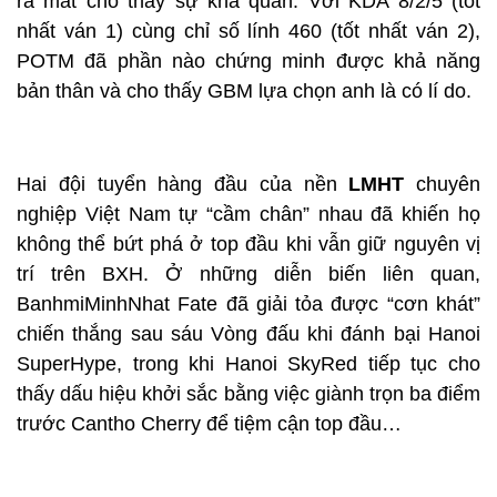
ra mắt cho thấy sự khả quan. Với KDA 8/2/5 (tốt
nhất ván 1) cùng chỉ số lính 460 (tốt nhất ván 2),
POTM đã phần nào chứng minh được khả năng
bản thân và cho thấy GBM lựa chọn anh là có lí do.
Hai đội tuyển hàng đầu của nền
LMHT
chuyên
nghiệp Việt Nam tự “cầm chân” nhau đã khiến họ
không thể bứt phá ở top đầu khi vẫn giữ nguyên vị
trí trên BXH. Ở những diễn biến liên quan,
BanhmiMinhNhat Fate đã giải tỏa được “cơn khát”
chiến thắng sau sáu Vòng đấu khi đánh bại Hanoi
SuperHype, trong khi Hanoi SkyRed tiếp tục cho
thấy dấu hiệu khởi sắc bằng việc giành trọn ba điểm
trước Cantho Cherry để tiệm cận top đầu…