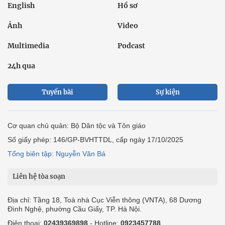
English
Hồ sơ
Ảnh
Video
Multimedia
Podcast
24h qua
Tuyến bài
Sự kiện
Cơ quan chủ quản: Bộ Dân tộc và Tôn giáo
Số giấy phép: 146/GP-BVHTTDL, cấp ngày 17/10/2025
Tổng biên tập: Nguyễn Văn Bá
Liên hệ tòa soạn
Địa chỉ: Tầng 18, Toà nhà Cục Viễn thông (VNTA), 68 Dương
Đình Nghệ, phường Cầu Giấy, TP. Hà Nội.
Điện thoại:
02439369898
- Hotline:
0923457788