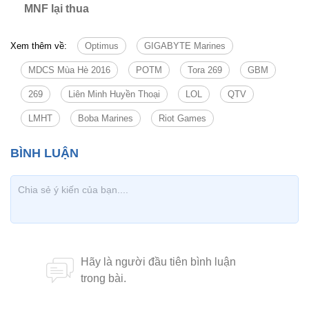
MNF lại thua
Xem thêm về:
Optimus
GIGABYTE Marines
MDCS Mùa Hè 2016
POTM
Tora 269
GBM
269
Liên Minh Huyền Thoại
LOL
QTV
LMHT
Boba Marines
Riot Games