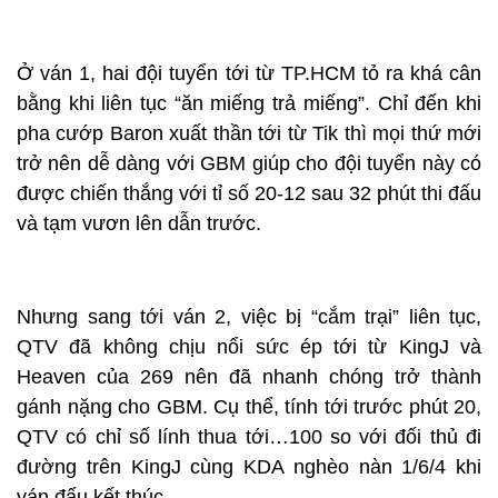
Ở ván 1, hai đội tuyển tới từ TP.HCM tỏ ra khá cân
bằng khi liên tục “ăn miếng trả miếng”. Chỉ đến khi
pha cướp Baron xuất thần tới từ Tik thì mọi thứ mới
trở nên dễ dàng với GBM giúp cho đội tuyển này có
được chiến thắng với tỉ số 20-12 sau 32 phút thi đấu
và tạm vươn lên dẫn trước.
Nhưng sang tới ván 2, việc bị “cắm trại” liên tục,
QTV đã không chịu nổi sức ép tới từ KingJ và
Heaven của 269 nên đã nhanh chóng trở thành
gánh nặng cho GBM. Cụ thể, tính tới trước phút 20,
QTV có chỉ số lính thua tới…100 so với đối thủ đi
đường trên KingJ cùng KDA nghèo nàn 1/6/4 khi
ván đấu kết thúc.