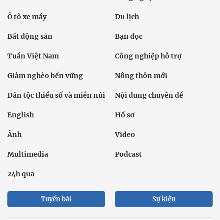
Ô tô xe máy
Du lịch
Bất động sản
Bạn đọc
Tuần Việt Nam
Công nghiệp hỗ trợ
Giảm nghèo bền vững
Nông thôn mới
Dân tộc thiểu số và miền núi
Nội dung chuyên đề
English
Hồ sơ
Ảnh
Video
Multimedia
Podcast
24h qua
Tuyến bài
Sự kiện