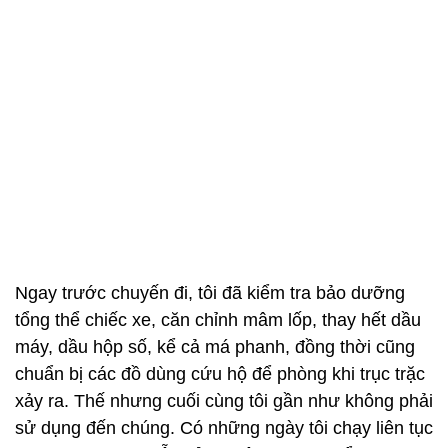
Ngay trước chuyến đi, tôi đã kiểm tra bảo dưỡng
tổng thể chiếc xe, căn chỉnh mâm lốp, thay hết dầu
máy, dầu hộp số, kể cả má phanh, đồng thời cũng
chuẩn bị các đồ dùng cứu hộ để phòng khi trục trặc
xảy ra. Thế nhưng cuối cùng tôi gần như không phải
sử dụng đến chúng. Có những ngày tôi chạy liên tục
1.000 km nhưng vẫn cảm nhận được sự ổn định,
máy chạy mượt mà, xe vận hành êm ái, trơn tru”.