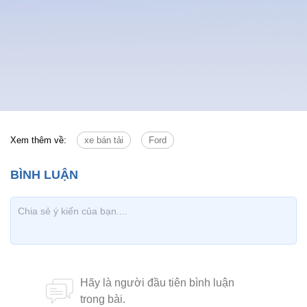
Tin cùng chuyên mục
Tin mới
Chính trị
Thời sự
Kinh doanh
Dân tộc và Tôn giáo
Thể thao
Giáo dục
Thế giới