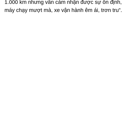
Với kinh nghiệm dùng bán tải nhiều năm, sau mỗi
chuyến đi anh Tiến Anh đều kiểm tra và cảm nhận
xem xe có sai lệch gì về hệ thống lái để căn chỉnh
lại. Đến kỳ bảo dưỡng anh sẽ thay dầu và kiểm tra
hệ thống nhiên liệu. Anh chia sẻ: “Chu kỳ của tôi cứ
1 vạn km bảo dưỡng 1 lần gồm: thay dầu, căn chỉnh
thước lái, cân bằng động mâm lốp, kiểm tra họng