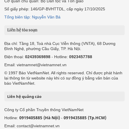
Công ty Cổ phần Truyền thông VietNamNet
0919405885 (Hà Nội)
0919435885 (Tp.HCM)
Hotline:
-
Email: contact@vietnamnet.vn
http://vads.vn
Báo giá:
Hỗ trợ kỹ thuật: support@tech.vietnamnet.vn
Tải ứng dụng
Độc giả gửi bài
Tuyển dụng