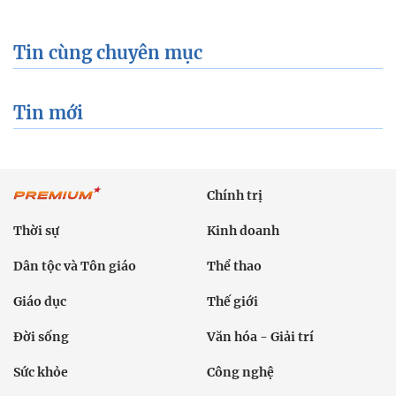
Đời sống
Văn hóa - Giải trí
Sức khỏe
Công nghệ
Ô tô xe máy
Du lịch
Bất động sản
Bạn đọc
Tuần Việt Nam
Công nghiệp hỗ trợ
Giảm nghèo bền vững
Nông thôn mới
Dân tộc thiểu số và miền núi
Nội dung chuyên đề
English
Hồ sơ
Ảnh
Video
Multimedia
Podcast
24h qua