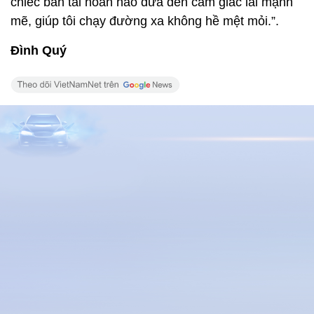
Xem thêm về:
xe bán tải
Ford