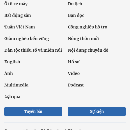
Tuyến bài
Sự kiện
Cơ quan chủ quản: Bộ Dân tộc và Tôn giáo
Số giấy phép: 146/GP-BVHTTDL, cấp ngày 17/10/2025
Tổng biên tập: Nguyễn Văn Bá
Liên hệ tòa soạn
Địa chỉ: Tầng 18, Toà nhà Cục Viễn thông (VNTA), 68 Dương
Đình Nghệ, phường Cầu Giấy, TP. Hà Nội.
Điện thoại:
02439369898
- Hotline:
0923457788
Email: vietnamnet@vietnamnet.vn
© 1997 Báo VietNamNet. All rights reserved. Chỉ được phát hành
lại thông tin từ website này khi có sự đồng ý bằng văn bản của
báo VietNamNet.
Liên hệ quảng cáo