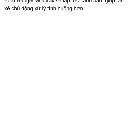
Vốn là người đam mê xe cộ và trải nghiệm offroad,
anh Tiến Anh đã mạnh tay chi cả trăm triệu nâng
cấp “đồ chơi” mới cho chiếc xe này. Theo anh, khi
thường xuyên đi đường xa và di chuyển trên đa địa
hình, thì thanh giằng, nhíp, mâm cần nâng cấp đầu
tiên; rồi sau đó mới đến hệ thống đèn và nội thất sẽ
làm gia tăng cảm xúc lái xe. Tuy nhiên, nếu không