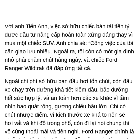
chút nhược điểm, vì kích thước xe khá to nên sẽ
hơi vất vả khi đỗ trong phố, còn đi lại nói chung thì
vô cùng thoải mái và tiện nghi. Ford Ranger chính là
chiếc bán tải hoàn hảo đưa đến cảm giác lái mạnh
mẽ, giúp tôi chạy đường xa không hề mệt mỏi.”.
Đình Quý