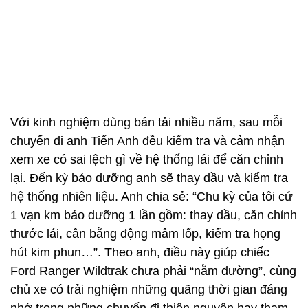
hút kim phun…”. Theo anh, điều này giúp chiếc
Ford Ranger Wildtrak chưa phải “nằm đường”, cùng
chủ xe có trải nghiệm những quãng thời gian đáng
nhớ trong những chuyến đi thiện nguyện hay tham
dự ngày hội bán tải 3 miền...
Tính năng thỏa mãn mong đợi
Từ khi mua chiếc Ford Ranger Wildtrak, anh Phạm
Tiến Anh thấy hài lòng vì phiên bản này đã “khỏa
lấp” những mong mỏi trong quá khứ mà 2 chiếc xe
cũ chưa thực hiện được. Anh chia sẻ: “Nguyên bản
hãng đã cung cấp đầy đủ các tính năng và trang bị
an toàn như: hệ thống hỗ trợ duy trì làn đường, hệ
thống phanh chủ động khẩn cấp, cảnh báo va
chạm…”.
Tính năng anh Tiến Anh ưng ý nhất khi chạy trên