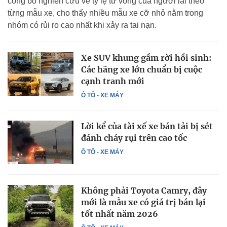
công bố nghiên cứu về tỷ lệ tử vong của người lái theo
từng mẫu xe, cho thấy nhiều mẫu xe cỡ nhỏ nằm trong
nhóm có rủi ro cao nhất khi xảy ra tai nạn.
Xe SUV khung gầm rời hồi sinh:
Các hãng xe lớn chuẩn bị cuộc
cạnh tranh mới
Ô TÔ - XE MÁY
Lời kể của tài xế xe bán tải bị sét
đánh cháy rụi trên cao tốc
Ô TÔ - XE MÁY
Không phải Toyota Camry, đây
mới là mẫu xe có giá trị bán lại
tốt nhất năm 2026