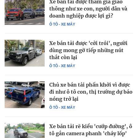
Xe bán tải được tham gia giao
thông như xe con, người dân và
doanh nghiệp được lợi gì?
Ô TÔ - XE MÁY
Xe bán tải được 'cởi trói', người
dùng mong gỡ tiếp những nút
thắt còn lại
Ô TÔ - XE MÁY
Chủ xe bán tải phấn khởi vì được
đi như ô tô con, thị trường dự báo
nóng trở lại
Ô TÔ - XE MÁY
Xe bán tải rẽ kiểu 'cướp đường', ô
tô gắn camera phanh 'cháy lốp'