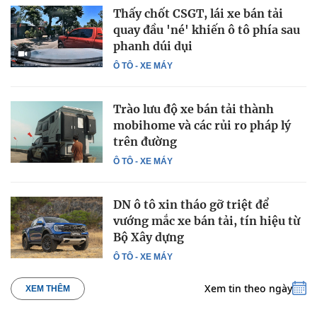
Thấy chốt CSGT, lái xe bán tải
quay đầu 'né' khiến ô tô phía sau
phanh dúi dụi
Ô TÔ - XE MÁY
Trào lưu độ xe bán tải thành
mobihome và các rủi ro pháp lý
trên đường
Ô TÔ - XE MÁY
DN ô tô xin tháo gỡ triệt để
vướng mắc xe bán tải, tín hiệu từ
Bộ Xây dựng
Ô TÔ - XE MÁY
Xem tin theo ngày
XEM THÊM