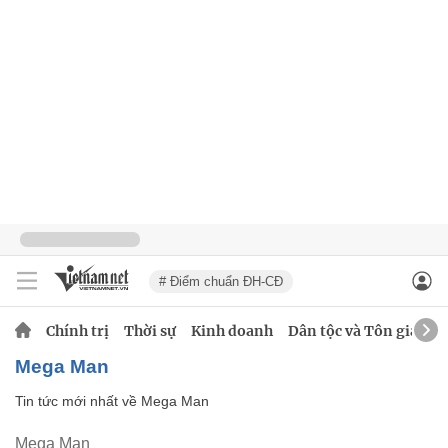
# Điểm chuẩn ĐH-CĐ
Chính trị
Thời sự
Kinh doanh
Dân tộc và Tôn giáo
Mega Man
Tin tức mới nhất về
Mega Man
Mega Man