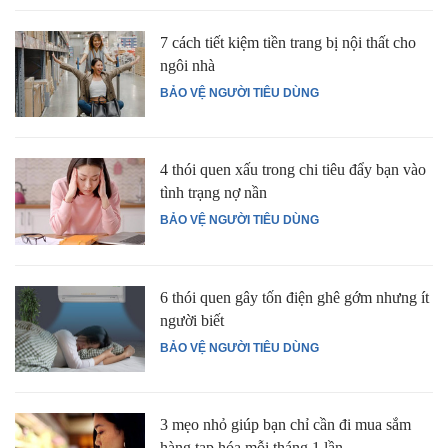
7 cách tiết kiệm tiền trang bị nội thất cho
ngôi nhà
BẢO VỆ NGƯỜI TIÊU DÙNG
4 thói quen xấu trong chi tiêu đẩy bạn vào
tình trạng nợ nần
BẢO VỆ NGƯỜI TIÊU DÙNG
6 thói quen gây tốn điện ghê gớm nhưng ít
người biết
BẢO VỆ NGƯỜI TIÊU DÙNG
3 mẹo nhỏ giúp bạn chỉ cần đi mua sắm
hàng tạp hóa mỗi tháng 1 lần