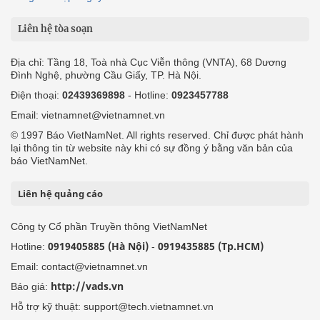
Liên hệ tòa soạn
Địa chỉ: Tầng 18, Toà nhà Cục Viễn thông (VNTA), 68 Dương
Đình Nghệ, phường Cầu Giấy, TP. Hà Nội.
Điện thoại:
02439369898
- Hotline:
0923457788
Email: vietnamnet@vietnamnet.vn
© 1997 Báo VietNamNet. All rights reserved. Chỉ được phát hành
lại thông tin từ website này khi có sự đồng ý bằng văn bản của
báo VietNamNet.
Liên hệ quảng cáo
Công ty Cổ phần Truyền thông VietNamNet
0919405885 (Hà Nội)
0919435885 (Tp.HCM)
Hotline:
-
Email: contact@vietnamnet.vn
http://vads.vn
Báo giá:
Hỗ trợ kỹ thuật: support@tech.vietnamnet.vn