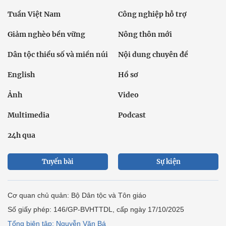
Tuần Việt Nam
Công nghiệp hỗ trợ
Giảm nghèo bền vững
Nông thôn mới
Dân tộc thiểu số và miền núi
Nội dung chuyên đề
English
Hồ sơ
Ảnh
Video
Multimedia
Podcast
24h qua
Tuyến bài
Sự kiện
Cơ quan chủ quản: Bộ Dân tộc và Tôn giáo
Số giấy phép: 146/GP-BVHTTDL, cấp ngày 17/10/2025
Tổng biên tập: Nguyễn Văn Bá