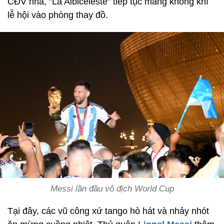
CĐV nhà, "La Albiceleste" tiếp tục mang không khí
lễ hội vào phòng thay đồ.
Messi lần đầu vô địch World Cup
Tại đây, các vũ công xứ tango hò hát và nhảy nhót