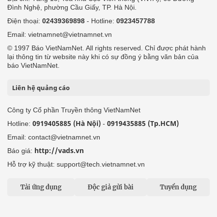
Đình Nghệ, phường Cầu Giấy, TP. Hà Nội.
Điện thoại:
02439369898
- Hotline:
0923457788
Email: vietnamnet@vietnamnet.vn
© 1997 Báo VietNamNet. All rights reserved. Chỉ được phát hành
lại thông tin từ website này khi có sự đồng ý bằng văn bản của
báo VietNamNet.
Liên hệ quảng cáo
Công ty Cổ phần Truyền thông VietNamNet
0919405885 (Hà Nội)
0919435885 (Tp.HCM)
Hotline:
-
Email: contact@vietnamnet.vn
http://vads.vn
Báo giá:
Hỗ trợ kỹ thuật: support@tech.vietnamnet.vn
Tải ứng dụng
Độc giả gửi bài
Tuyển dụng