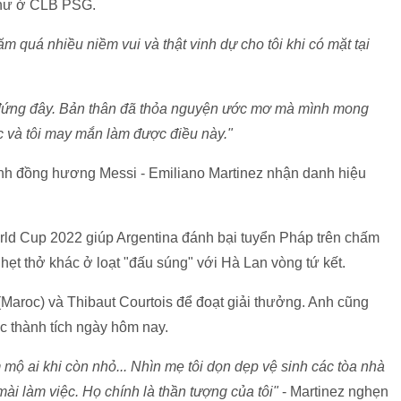
 như ở CLB PSG.
ăm quá nhiều niềm vui và thật vinh dự cho tôi khi có mặt tại
ể đứng đây. Bản thân đã thỏa nguyện ước mơ mà mình mong
c và tôi may mắn làm được điều này."
thành đồng hương Messi - Emiliano Martinez nhận danh hiệu
rld Cup 2022 giúp Argentina đánh bại tuyển Pháp trên chấm
ghẹt thở khác ở loạt "đấu súng" với Hà Lan vòng tứ kết.
Maroc) và Thibaut Courtois để đoạt giải thưởng. Anh cũng
c thành tích ngày hôm nay.
 mộ ai khi còn nhỏ... Nhìn mẹ tôi dọn dẹp vệ sinh các tòa nhà
mài làm việc. Họ chính là thần tượng của tôi"
- Martinez nghẹn