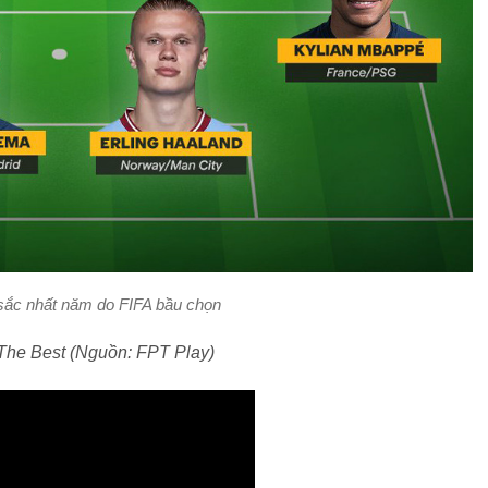
 sắc nhất năm do FIFA bầu chọn
The Best (Nguồn: FPT Play)