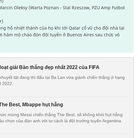
h)
arcin Oleksy (Warta Poznan - Stal Rzeszow, PZU Amp Futbol
r)
ng hộ nhiệt thành của họ khi tới Qatar cổ vũ cho đội nhà tại
ời hâm mộ chào đón đội tuyển ở Buenos Aires sau chức vô
đoạt giải Bàn thắng đẹp nhất 2022 của FIFA
khuyết tật đang thi đấu tại Ba Lan vừa giành chiến thắng ở hạng
d 2022.
 The Best, Mbappe hụt hẫng
chức mừng Messi chiến thắng The Best, sẽ không khỏi hụt hẫng
bầu chọn của đàn anh với tư cách là đội trưởng tuyển Argentina.