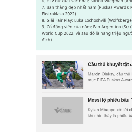
6. HLV nữ xuất sắc nhất: Sarina Wiegman (An
7. Bàn thắng đẹp nhất năm (Puskas Award): M
Ekstraklasa 2022)
8. Giải Fair Play: Luka Lochoshvili (Wolfsberge
9. Cổ động viên của năm: Fan Argentina (Sự ủ
World Cup 2022, và sau đó là hàng triệu ngư
địch)
Cầu thủ khuyết tật 
Marcin Oleksy, cầu thủ 
mục FIFA Puskas Awar
Messi lộ phiếu bầu
Kylian Mbappe xởi lởi 
khi nhìn thấy lá phiếu 