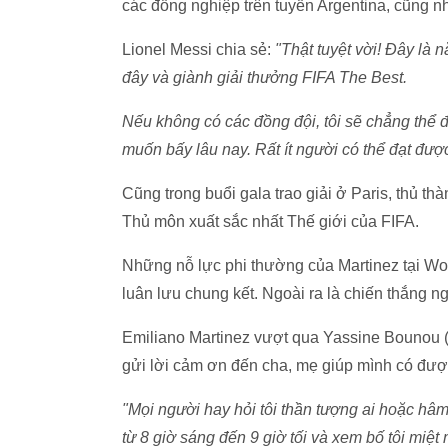
các đồng nghiệp trên tuyển Argentina, cũng
Lionel Messi chia sẻ:
"Thật tuyệt vời! Đây là n
đây và giành giải thưởng FIFA The Best.
Nếu không có các đồng đội, tôi sẽ chẳng th
muốn bấy lâu nay. Rất ít người có thể đạt đượ
Cũng trong buổi gala trao giải ở Paris, thủ 
Thủ môn xuất sắc nhất Thế giới của FIFA.
Những nỗ lực phi thường của Martinez tại Wo
luân lưu chung kết. Ngoài ra là chiến thắng n
Emiliano Martinez vượt qua Yassine Bounou (
gửi lời cảm ơn đến cha, mẹ giúp mình có đượ
"Mọi người hay hỏi tôi thần tượng ai hoặc hâm
từ 8 giờ sáng đến 9 giờ tối và xem bố tôi miệt 