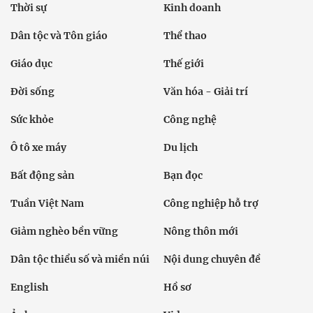
Thời sự
Kinh doanh
Dân tộc và Tôn giáo
Thể thao
Giáo dục
Thế giới
Đời sống
Văn hóa - Giải trí
Sức khỏe
Công nghệ
Ô tô xe máy
Du lịch
Bất động sản
Bạn đọc
Tuần Việt Nam
Công nghiệp hỗ trợ
Giảm nghèo bền vững
Nông thôn mới
Dân tộc thiểu số và miền núi
Nội dung chuyên đề
English
Hồ sơ