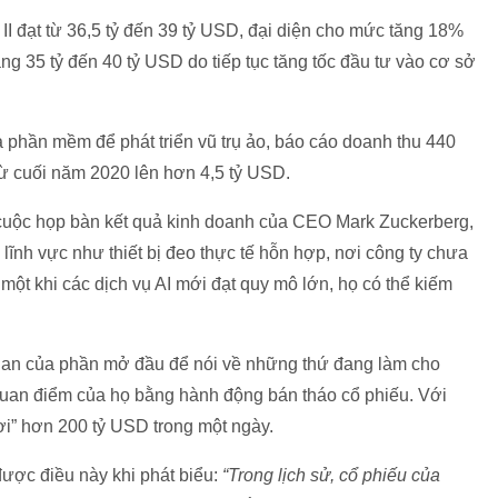
I đạt từ 36,5 tỷ đến 39 tỷ USD, đại diện cho mức tăng 18%
g 35 tỷ đến 40 tỷ USD do tiếp tục tăng tốc đầu tư vào cơ sở
 phần mềm để phát triển vũ trụ ảo, báo cáo doanh thu 440
 từ cuối năm 2020 lên hơn 4,5 tỷ USD.
 cuộc họp bàn kết quả kinh doanh của CEO Mark Zuckerberg,
 lĩnh vực như thiết bị đeo thực tế hỗn hợp, nơi công ty chưa
 một khi các dịch vụ AI mới đạt quy mô lớn, họ có thể kiếm
an của phần mở đầu để nói về những thứ đang làm cho
 quan điểm của họ bằng hành động bán tháo cổ phiếu. Với
ơi” hơn 200 tỷ USD trong một ngày.
ợc điều này khi phát biểu:
“Trong lịch sử, cổ phiếu của