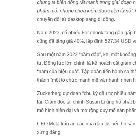
chúng ta biến động rất mạnh trong giai đoạn
phẩm mới nhưng chưa kiếm được tiền từ nó”.
chuyển đổi từ desktop sang di động.
Năm 2023, cổ phiếu Facebook tăng gần gấp ba
cũng đã tăng giá 40%, lập đỉnh 527,34 USD v
Sau một năm 2022 “bầm dập”, khi mất khoảng 2
tư. Động lực lớn chính là kế hoạch cắt giảm 
“năm của hiệu quả”. Tập đoàn tiến hành sa th
thành “một tổ chức mạnh mẽ và nhanh nhẹn h
Zuckerberg dự đoán “chu kỳ đầu tư nhiều năm
lãi. Giám đốc tài chính Susan Li ủng hộ phát b
mô hình hiện đại và mở rộng quy mô sản phẩm
CEO Meta trấn an các nhà đầu tư, nếu họ sẵn 
xứng đáng.