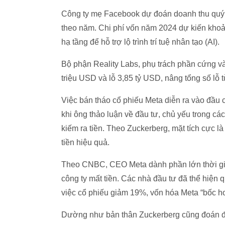
Công ty mẹ Facebook dự đoán doanh thu quý I
theo năm. Chi phí vốn năm 2024 dự kiến khoản
hạ tầng để hỗ trợ lộ trình trí tuệ nhân tạo (AI).
Bộ phận Reality Labs, phụ trách phần cứng và
triệu USD và lỗ 3,85 tỷ USD, nâng tổng số lỗ
Việc bán tháo cổ phiếu Meta diễn ra vào đầu
khi ông thảo luận về đầu tư, chủ yếu trong các
kiếm ra tiền. Theo Zuckerberg, mặt tích cực là
tiền hiệu quả.
Theo CNBC, CEO Meta dành phần lớn thời gi
công ty mất tiền. Các nhà đầu tư đã thể hiện
việc cổ phiếu giảm 19%, vốn hóa Meta “bốc h
Dường như bản thân Zuckerberg cũng đoán đư