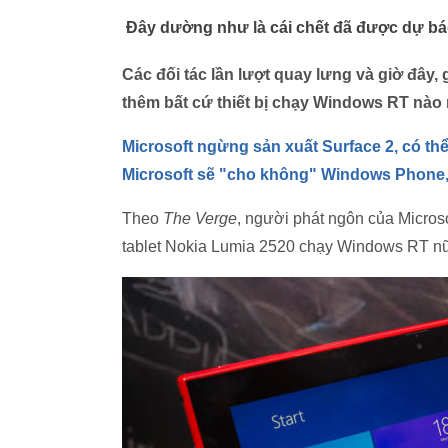
Đây dường như là cái chết đã được dự báo
Các đối tác lần lượt quay lưng và giờ đây
thêm bất cứ thiết bị chạy Windows RT nào
Microsoft ngừng sản xuất Surface 2, có th
Microsoft sẽ "cho không" Windows Phone
Theo
The Verge
, người phát ngôn của Microso
tablet Nokia Lumia 2520 chạy Windows RT n