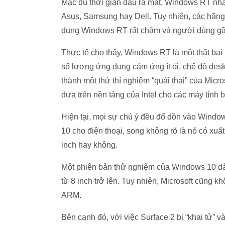
Mặc dù thời gian đầu ra mắt, Windows RT nh
Asus, Samsung hay Dell. Tuy nhiên, các hãng
dụng Windows RT rất chậm và người dùng gần
Thực tế cho thấy, Windows RT là một thất bại 
số lượng ứng dụng cảm ứng ít ỏi, chế độ desk
thành một thứ thí nghiệm “quái thai” của Micr
dựa trên nền tảng của Intel cho các máy tính
Hiện tại, mọi sự chú ý đều đổ dồn vào Window
10 cho điện thoại, song không rõ là nó có xuất 
inch hay không.
Một phiên bản thử nghiệm của Windows 10 dành
từ 8 inch trở lên. Tuy nhiên, Microsoft cũng 
ARM.
Bên cạnh đó, với việc Surface 2 bị “khai tử” v