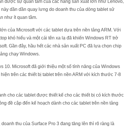
ận được sự quan tâm của các hãng sản xuất lớn như Lenovo,
 này dần dần quay lưng do doanh thu của dòng tablet sử
 như ít quan tâm.
lớn của Microsoft với các tablet dựa trên nền tảng ARM. Với
top khó hiểu và một cái tên xa lạ đã khiến Windows RT trở
osoft. Gần đây, hầu hết các nhà sản xuất PC đã lựa chọn chip
 bảng chạy Windows.
s 10. Microsoft đã giới thiệu một số tính năng của Windows
hiện trên các thiết bị tablet trên nền ARM với kích thước 7-8
 cho các tablet được thiết kế cho các thiết bị có kích thước
không đề cập đến kế hoạch dành cho các tablet trên nền tảng
à doanh thu của Surface Pro 3 đang tăng lên thì rõ ràng là