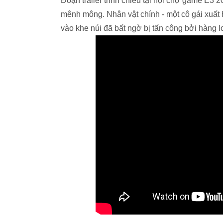
Đoạn trailer trình chiếu tại hội chợ game E3 
mênh mông. Nhân vật chính - một cô gái xuất
vào khe núi đã bất ngờ bị tấn công bởi hàng l