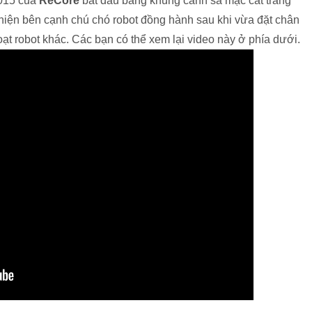
2015 của
ReCore
bắt đầu bằng khung cảnh sa mạc cát trắng
 hiện bên cạnh chú chó robot đồng hành sau khi vừa đặt chân
oạt robot khác. Các bạn có thể xem lại video này ở phía dưới.