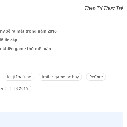
Theo Trí Thức Trẻ
ny sẽ ra mắt trong năm 2016
đồ ăn cắp
der khiến game thủ mê mẩn
Keiji Inafune
trailer game pc hay
ReCore
ha
E3 2015