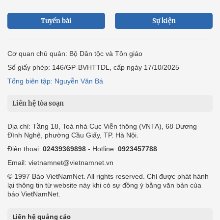
Tuyến bài
Sự kiện
Cơ quan chủ quản: Bộ Dân tộc và Tôn giáo
Số giấy phép: 146/GP-BVHTTDL, cấp ngày 17/10/2025
Tổng biên tập: Nguyễn Văn Bá
Liên hệ tòa soạn
Địa chỉ: Tầng 18, Toà nhà Cục Viễn thông (VNTA), 68 Dương
Đình Nghệ, phường Cầu Giấy, TP. Hà Nội.
Điện thoại:
02439369898
- Hotline:
0923457788
Email: vietnamnet@vietnamnet.vn
© 1997 Báo VietNamNet. All rights reserved. Chỉ được phát hành
lại thông tin từ website này khi có sự đồng ý bằng văn bản của
báo VietNamNet.
Liên hệ quảng cáo