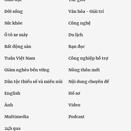
Đời sống
Văn hóa - Giải trí
Sức khỏe
Công nghệ
Ô tô xe máy
Du lịch
Bất động sản
Bạn đọc
Tuần Việt Nam
Công nghiệp hỗ trợ
Giảm nghèo bền vững
Nông thôn mới
Dân tộc thiểu số và miền núi
Nội dung chuyên đề
English
Hồ sơ
Ảnh
Video
Multimedia
Podcast
24h qua