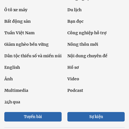
Ô tô xe máy
Du lịch
Bất động sản
Bạn đọc
Tuần Việt Nam
Công nghiệp hỗ trợ
Giảm nghèo bền vững
Nông thôn mới
Dân tộc thiểu số và miền núi
Nội dung chuyên đề
English
Hồ sơ
Ảnh
Video
Multimedia
Podcast
24h qua
Tuyến bài
Sự kiện