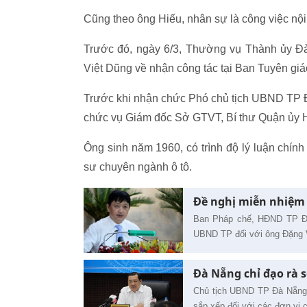
Cũng theo ông Hiếu, nhân sự là công việc nộ
Trước đó, n
gày 6/3, Thường vụ Thành ủy Đ
Việt Dũng về nhận công tác tại Ban Tuyên gi
Trước khi nhận chức Phó chủ tịch UBND TP 
chức vụ Giám đốc Sở GTVT, Bí thư Quận ủy 
Ông sinh năm 1960, có trình độ lý luận chính t
sư chuyên ngành ô tô.
Đề nghị miễn nhiệm 
Ban Pháp chế, HĐND TP Đà
UBND TP đối với ông Đặng 
Đà Nẵng chỉ đạo rà 
Chủ tịch UBND TP Đà Nẵng 
sắp xếp đối với các đơn vị 