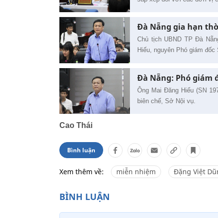
Đà Nẵng gia hạn thờ
Chủ tịch UBND TP Đà Nẵng 
Hiếu, nguyên Phó giám đốc S
Đà Nẵng: Phó giám đố
Ông Mai Đăng Hiếu (SN 197
biên chế, Sở Nội vụ.
Cao Thái
Bình luận
Xem thêm về:
miễn nhiệm
Đặng Việt Dũ