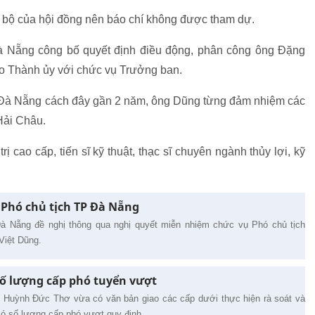
i bộ của hội đồng nên báo chí không được tham dự.
à Nẵng công bố quyết định điều động, phân công ông Đặng
áo Thành ủy với chức vụ Trưởng ban.
Đà Nẵng cách đây gần 2 năm, ông Dũng từng đảm nhiệm các
Hải Châu.
rị cao cấp, tiến sĩ kỹ thuật, thạc sĩ chuyên ngành thủy lợi, kỹ
Phó chủ tịch TP Đà Nẵng
 Nẵng đề nghị thông qua nghị quyết miễn nhiệm chức vụ Phó chủ tịch
Việt Dũng.
số lượng cấp phó tuyển vượt
Huỳnh Đức Thơ vừa có văn bản giao các cấp dưới thực hiện rà soát và
có số lượng cấp phó vượt quy định.