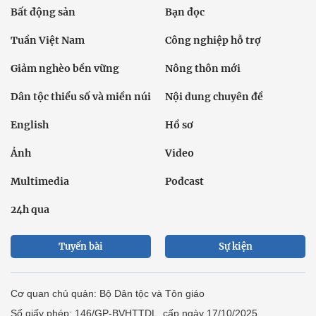
Bất động sản
Bạn đọc
Tuần Việt Nam
Công nghiệp hỗ trợ
Giảm nghèo bền vững
Nông thôn mới
Dân tộc thiểu số và miền núi
Nội dung chuyên đề
English
Hồ sơ
Ảnh
Video
Multimedia
Podcast
24h qua
Tuyến bài
Sự kiện
Cơ quan chủ quản: Bộ Dân tộc và Tôn giáo
Số giấy phép: 146/GP-BVHTTDL, cấp ngày 17/10/2025