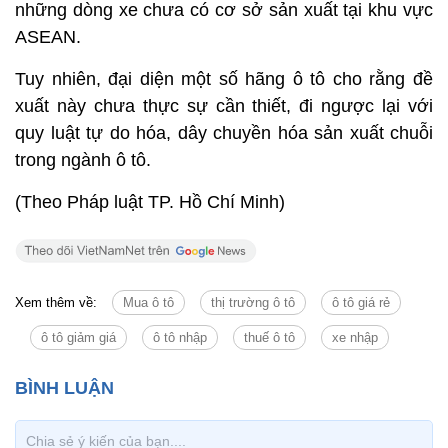
những dòng xe chưa có cơ sở sản xuất tại khu vực
ASEAN.
Tuy nhiên, đại diện một số hãng ô tô cho rằng đề
xuất này chưa thực sự cần thiết, đi ngược lại với
quy luật tự do hóa, dây chuyền hóa sản xuất chuỗi
trong ngành ô tô.
(Theo Pháp luật TP. Hồ Chí Minh)
Xem thêm về:
Mua ô tô
thị trường ô tô
ô tô giá rẻ
ô tô giảm giá
ô tô nhập
thuế ô tô
xe nhập