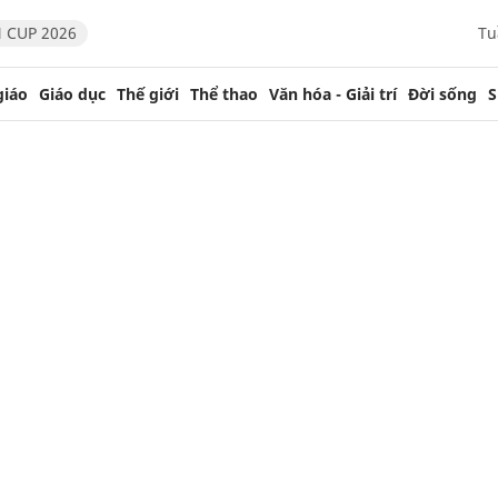
 CUP 2026
Tu
giáo
Giáo dục
Thế giới
Thể thao
Văn hóa - Giải trí
Đời sống
S