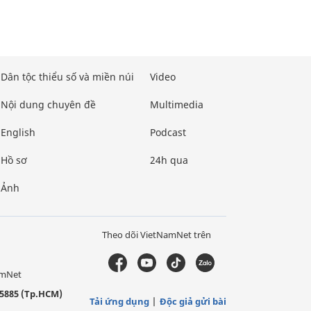
Dân tộc thiểu số và miền núi
Video
Nội dung chuyên đề
Multimedia
English
Podcast
Hồ sơ
24h qua
Ảnh
Theo dõi VietNamNet trên
amNet
5885 (Tp.HCM)
Tải ứng dụng
Độc giả gửi bài