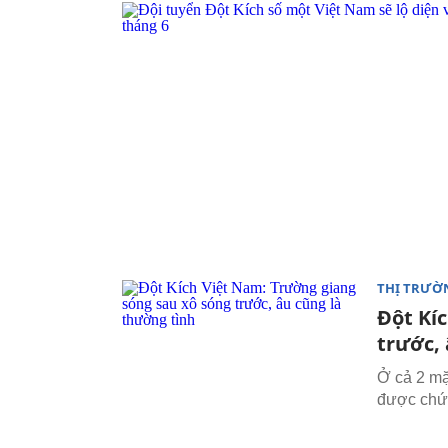
THỊ TRƯỜ
Đột Kí
trước,
Ở cả 2 mặ
được chứn