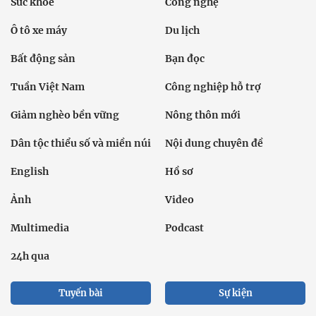
Sức khỏe
Công nghệ
Ô tô xe máy
Du lịch
Bất động sản
Bạn đọc
Tuần Việt Nam
Công nghiệp hỗ trợ
Giảm nghèo bền vững
Nông thôn mới
Dân tộc thiểu số và miền núi
Nội dung chuyên đề
English
Hồ sơ
Ảnh
Video
Multimedia
Podcast
24h qua
Tuyến bài
Sự kiện