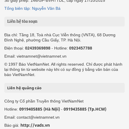
Số giấy phép: 146/GP-BVHTTDL, cấp ngày 17/10/2025
Tổng biên tập: Nguyễn Văn Bá
Liên hệ tòa soạn
Địa chỉ: Tầng 18, Toà nhà Cục Viễn thông (VNTA), 68 Dương
Đình Nghệ, phường Cầu Giấy, TP. Hà Nội.
Điện thoại:
02439369898
- Hotline:
0923457788
Email: vietnamnet@vietnamnet.vn
© 1997 Báo VietNamNet. All rights reserved. Chỉ được phát hành
lại thông tin từ website này khi có sự đồng ý bằng văn bản của
báo VietNamNet.
Liên hệ quảng cáo
Công ty Cổ phần Truyền thông VietNamNet
0919405885 (Hà Nội)
0919435885 (Tp.HCM)
Hotline:
-
Email: contact@vietnamnet.vn
http://vads.vn
Báo giá: