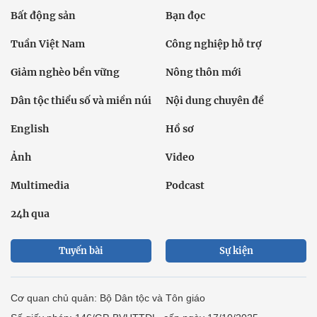
Bất động sản
Bạn đọc
Tuần Việt Nam
Công nghiệp hỗ trợ
Giảm nghèo bền vững
Nông thôn mới
Dân tộc thiểu số và miền núi
Nội dung chuyên đề
English
Hồ sơ
Ảnh
Video
Multimedia
Podcast
24h qua
Tuyến bài
Sự kiện
Cơ quan chủ quản: Bộ Dân tộc và Tôn giáo