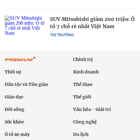
SUV Mitsubishi giảm 200 triệu: Ô
tô 7 chỗ rẻ nhất Việt Nam
THỊ TRƯỜNG
Chính trị
Thời sự
Kinh doanh
Dân tộc và Tôn giáo
Thể thao
Giáo dục
Thế giới
Đời sống
Văn hóa - Giải trí
Sức khỏe
Công nghệ
Ô tô xe máy
Du lịch