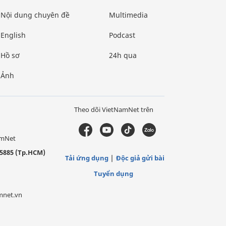
Nội dung chuyên đề
Multimedia
English
Podcast
Hồ sơ
24h qua
Ảnh
Theo dõi VietNamNet trên
amNet
5885 (Tp.HCM)
Tải ứng dụng
Độc giả gửi bài
Tuyển dụng
mnet.vn