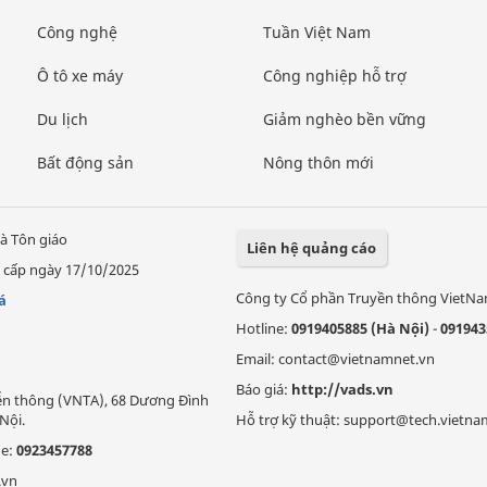
Công nghệ
Tuần Việt Nam
Ô tô xe máy
Công nghiệp hỗ trợ
Du lịch
Giảm nghèo bền vững
Bất động sản
Nông thôn mới
à Tôn giáo
Liên hệ quảng cáo
 cấp ngày 17/10/2025
Công ty Cổ phần Truyền thông VietN
á
Hotline:
0919405885 (Hà Nội)
-
091943
Email: contact@vietnamnet.vn
Báo giá:
http://vads.vn
Viễn thông (VNTA), 68 Dương Đình
Nội.
Hỗ trợ kỹ thuật: support@tech.vietna
ne:
0923457788
.vn