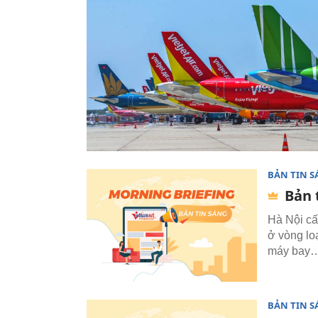
BẢN TIN 
Bản 
Hà Nội cấ
ở vòng l
máy bay… 
BẢN TIN 