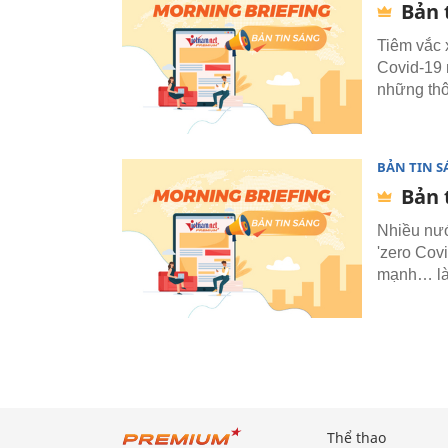
Bản 
Tiêm vắc 
Covid-19 
những thôn
BẢN TIN 
Bản 
Nhiều nướ
'zero Cov
mạnh… là 
Thể thao