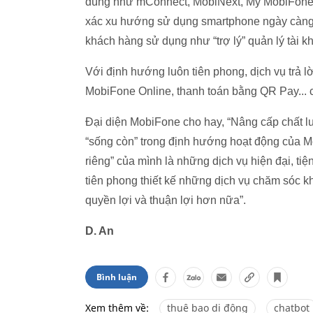
dùng như mConnect, MobiNext, My MobiFone…
xác xu hướng sử dụng smartphone ngày càng 
khách hàng sử dụng như “trợ lý” quản lý tài 
Với định hướng luôn tiên phong, dịch vụ trả lờ
MobiFone Online, thanh toán bằng QR Pay...
Đại diện MobiFone cho hay, “Nâng cấp chất l
“sống còn” trong định hướng hoạt động của 
riêng” của mình là những dịch vụ hiện đại, tiện
tiên phong thiết kế những dịch vụ chăm sóc 
quyền lợi và thuận lợi hơn nữa”.
D. An
Bình luận
Xem thêm về:
thuê bao di động
chatbot