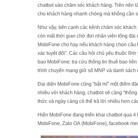
chatbot vào chăm sóc khách hàng. Trên nền tả
cho khách hàng nhanh chóng mà không cần sự
Như vậy, bên cạnh các kênh chăm sóc khách 
còn mất thời gian chờ đợi nhân viên tổng đài
MobiFone cho hay nếu khách hàng chọn câu hỏ
xác tuyệt đối”. Các câu hỏi chủ yếu thuộc lĩn
bao MobiFone; tra cứu thông tin thuê bao liê
trình chuyển mạng giữ số MNP và danh sác
Đại diện MobiFone cũng “bật mí” một điểm đặ
nhiều với khách hàng, chatbot sẽ càng “thông 
thức và ngày càng có thể trả lời nhiều hơn cá
Hiện MobiFone đang triển khai chatbot qua 4
MobiFone, Zalo OA (MobiFone), facebook me