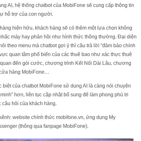
ng AI, hệ thống chatbot của MobiFone sẽ cung cấp thông tin
 hỗ trợ của con người.
hàng hiện hữu, khách hàng sẽ có thêm một lựa chọn không
 nhấc máy hay phản hồi như hình thức thông thường. Đại diện
i theo menu mà chatbot gợi ý thì câu trả lời “đảm bảo chính
h vực quan tâm phổ biến của các thuê bao như xác thực thuê
n quan đến gói cước, chương trình Kết Nối Dài Lâu, chương
h cửa hàng MobiFone…
c biệt của chatbot MobiFone sử dụng AI là càng nói chuyện
minh” hơn, liên tục cập nhật bổ sung để làm phong phú tri
c câu hỏi của khách hàng.
 kênh: website chính thức mobifone.vn, ứng dụng My
ssenger (thông qua fanpage MobiFone).