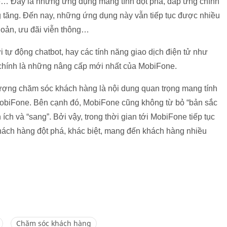
 Đây là những ứng dụng mang tính đột phá, đáp ứng chính
tăng. Đến nay, những ứng dụng này vẫn tiếp tục được nhiều
khoản, ưu đãi viễn thông…
i tự động chatbot, hay các tính năng giao dịch điện tử như
 chính là những nâng cấp mới nhất của MobiFone.
ượng chăm sóc khách hàng là nội dung quan trọng mang tính
MobiFone. Bên cạnh đó, MobiFone cũng không từ bỏ “bản sắc
 ích và “sang”. Bởi vậy, trong thời gian tới MobiFone tiếp tục
khách hàng đột phá, khác biệt, mang đến khách hàng nhiều
Chăm sóc khách hàng