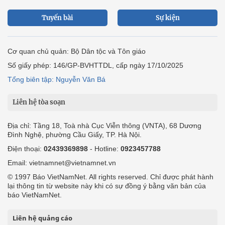
Tuyến bài
Sự kiện
Cơ quan chủ quản: Bộ Dân tộc và Tôn giáo
Số giấy phép: 146/GP-BVHTTDL, cấp ngày 17/10/2025
Tổng biên tập: Nguyễn Văn Bá
Liên hệ tòa soạn
Địa chỉ: Tầng 18, Toà nhà Cục Viễn thông (VNTA), 68 Dương
Đình Nghệ, phường Cầu Giấy, TP. Hà Nội.
Điện thoại:
02439369898
- Hotline:
0923457788
Email: vietnamnet@vietnamnet.vn
© 1997 Báo VietNamNet. All rights reserved. Chỉ được phát hành
lại thông tin từ website này khi có sự đồng ý bằng văn bản của
báo VietNamNet.
Liên hệ quảng cáo