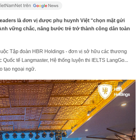
Leaders là đơn vị được phụ huynh Việt “chọn mặt gửi
 Anh vững chắc, nâng bước trẻ trở thành công dân toàn
thuộc Tập đoàn HBR Holdings - đơn vị sở hữu các thương
ục Quốc tế Langmaster, Hệ thống luyện thi IELTS LangGo...
ào tạo ngoại ngữ.