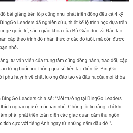
n độ bài giảng trên lớp cũng như phát triển đồng đều cả 4 kỹ
n BingGo Leaders đã nghiên cứu, thiết kế lộ trình học dựa trên
idge quốc tế, sách giáo khoa của Bộ Giáo dục và Đào tạo
hân cấp theo trình độ nhận thức ở các độ tuổi, mà còn được
 bạn nhỏ.
giảng, tư vấn viên của trung tâm cũng đồng hành, trao đổi, cập
sau từng buổi học thông qua sổ liên lạc điện tử. BingGo
ới phụ huynh về chất lượng đào tạo và đầu ra của mọi khóa
ingGo Leaders chia sẻ: “Môi trường tại BingGo Leaders
thích ngoại ngữ ở mỗi bạn nhỏ. Chúng tôi tin rằng, chỉ khi
ám phá, phát triển toàn diện các giác quan cảm thụ ngôn
ức tích cực với tiếng Anh ngay từ những năm đầu đời”.