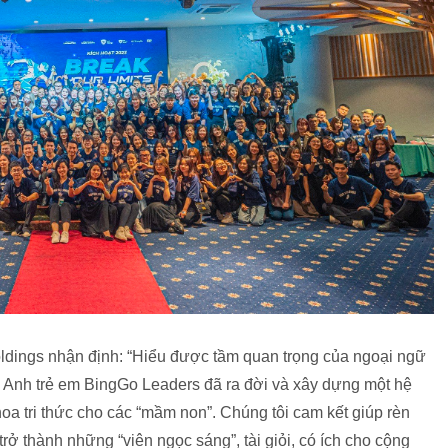
dings nhận định: “Hiểu được tầm quan trọng của ngoại ngữ
g Anh trẻ em BingGo Leaders đã ra đời và xây dựng một hệ
h hoa tri thức cho các “mầm non”. Chúng tôi cam kết giúp rèn
 trở thành những “viên ngọc sáng”, tài giỏi, có ích cho cộng