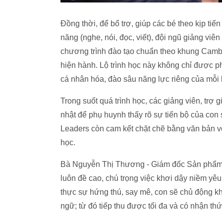
Đồng thời, để bổ trợ, giúp các bé theo kịp tiế
năng (nghe, nói, đọc, viết), đội ngũ giảng viê
chương trình đào tạo chuẩn theo khung Cambr
hiện hành. Lộ trình học này không chỉ được p
cá nhân hóa, đào sâu năng lực riêng của mỗi
Trong suốt quá trình học, các giảng viên, trợ 
nhật để phụ huynh thấy rõ sự tiến bộ của con 
Leaders còn cam kết chặt chẽ bằng văn bản v
học.
Bà Nguyễn Thị Thương - Giám đốc Sản phẩm B
luôn đề cao, chú trọng việc khơi dậy niềm yêu 
thực sự hứng thú, say mê, con sẽ chủ động kh
ngữ; từ đó tiếp thu được tối đa và có nhận th