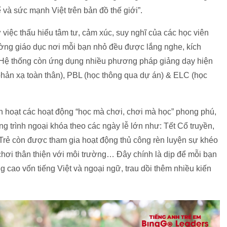
 và sức mạnh Việt trên bản đồ thế giới”.
ừ việc thấu hiểu tâm tư, cảm xúc, suy nghĩ của các học viên
ờng giáo dục nơi mỗi bạn nhỏ đều được lắng nghe, kích
p. Hệ thống còn ứng dụng nhiều phương pháp giảng dạy hiện
(phản xạ toàn thân), PBL (học thông qua dự án) & ELC (học
nh hoạt các hoạt động “học mà chơi, chơi mà học” phong phú,
g trình ngoại khóa theo các ngày lễ lớn như: Tết Cổ truyền,
 Trẻ còn được tham gia hoạt động thủ công rèn luyện sự khéo
ồ chơi thân thiện với môi trường… Đây chính là dịp để mỗi bạn
g cao vốn tiếng Việt và ngoại ngữ, trau dồi thêm nhiều kiến