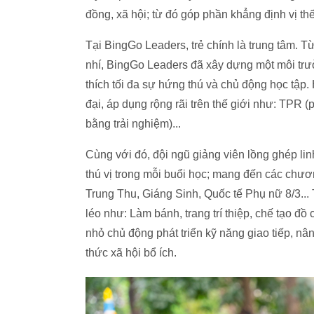
đồng, xã hội; từ đó góp phần khẳng định vị thế
Tại BingGo Leaders, trẻ chính là trung tâm. T
nhí, BingGo Leaders đã xây dựng một môi trư
thích tối đa sự hứng thú và chủ động học tậ
đại, áp dụng rộng rãi trên thế giới như: TPR 
bằng trải nghiệm)...
Cùng với đó, đội ngũ giảng viên lồng ghép li
thú vị trong mỗi buổi học; mang đến các chươn
Trung Thu, Giáng Sinh, Quốc tế Phụ nữ 8/3...
léo như: Làm bánh, trang trí thiệp, chế tạo đ
nhỏ chủ động phát triển kỹ năng giao tiếp, nân
thức xã hội bổ ích.