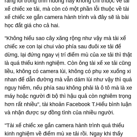
rằng lỗi trong tình huống này không chỉ thuộc về tài
xế chiếc xe tải, mà còn có một phần lỗi thuộc về tài
xế chiếc xe gắn camera hành trình và đây sẽ là bài
học đắt giá cho cả hai.
"Không hiểu sao cây xăng rộng như vậy mà tài xế
chiếc xe con lại chui vào phía sau đuôi xe tải để
dừng, lại đứng ngay vị trí điểm mù của xe tải thì thật
là quá thiếu kinh nghiệm. Còn ông tài xế xe tải cũng
liều, không có camera lùi, không có phụ xe xuống xi
nhan để dẫn đường mà vẫn dám lùi như vậy thì quá
nguy hiểm, nếu phía sau không phải là ô tô mà là xe
máy hoặc người đi bộ thì hậu quả còn nghiêm trọng
hơn rất nhiều", tài khoản Facebook T.Hiếu bình luận
và nhận được sự đồng tình của nhiều người.
"Tài xế chiếc xe gắn camera hành trình quá thiếu
kinh nghiệm về điểm mù xe tải rồi. Ngay khi thấy