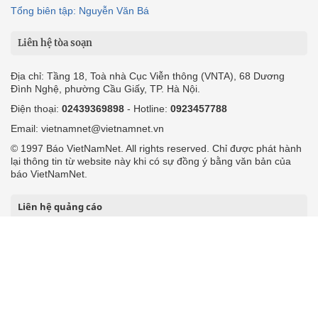
Tổng biên tập: Nguyễn Văn Bá
Liên hệ tòa soạn
Địa chỉ: Tầng 18, Toà nhà Cục Viễn thông (VNTA), 68 Dương
Đình Nghệ, phường Cầu Giấy, TP. Hà Nội.
Điện thoại:
02439369898
- Hotline:
0923457788
Email: vietnamnet@vietnamnet.vn
© 1997 Báo VietNamNet. All rights reserved. Chỉ được phát hành
lại thông tin từ website này khi có sự đồng ý bằng văn bản của
báo VietNamNet.
Liên hệ quảng cáo
Công ty Cổ phần Truyền thông VietNamNet
0919405885 (Hà Nội)
0919435885 (Tp.HCM)
Hotline:
-
Email: contact@vietnamnet.vn
http://vads.vn
Báo giá: