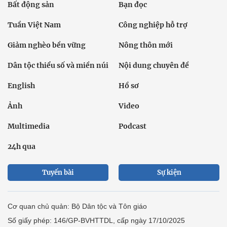
Bất động sản
Bạn đọc
Tuần Việt Nam
Công nghiệp hỗ trợ
Giảm nghèo bền vững
Nông thôn mới
Dân tộc thiểu số và miền núi
Nội dung chuyên đề
English
Hồ sơ
Ảnh
Video
Multimedia
Podcast
24h qua
Tuyến bài
Sự kiện
Cơ quan chủ quản: Bộ Dân tộc và Tôn giáo
Số giấy phép: 146/GP-BVHTTDL, cấp ngày 17/10/2025