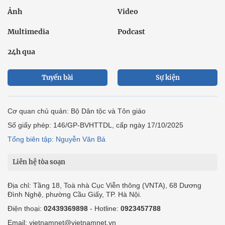
Ảnh
Video
Multimedia
Podcast
24h qua
Tuyến bài
Sự kiện
Cơ quan chủ quản: Bộ Dân tộc và Tôn giáo
Số giấy phép: 146/GP-BVHTTDL, cấp ngày 17/10/2025
Tổng biên tập: Nguyễn Văn Bá
Liên hệ tòa soạn
Địa chỉ: Tầng 18, Toà nhà Cục Viễn thông (VNTA), 68 Dương
Đình Nghệ, phường Cầu Giấy, TP. Hà Nội.
Điện thoại:
02439369898
- Hotline:
0923457788
Email: vietnamnet@vietnamnet.vn