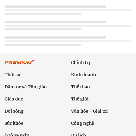
Chính trị
Thời sự
Kinh doanh
Dân tộc và Tôn giáo
Thể thao
Giáo dục
Thế giới
Đời sống
Văn hóa - Giải trí
Sức khỏe
Công nghệ
Ô tô xe máy
Du lịch