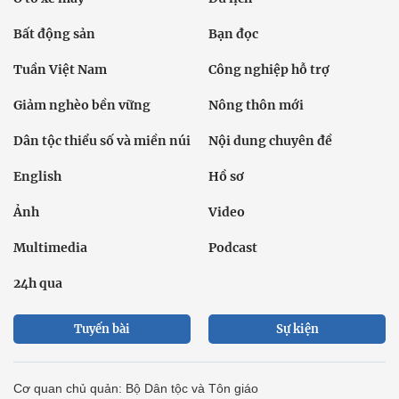
Bất động sản
Bạn đọc
Tuần Việt Nam
Công nghiệp hỗ trợ
Giảm nghèo bền vững
Nông thôn mới
Dân tộc thiểu số và miền núi
Nội dung chuyên đề
English
Hồ sơ
Ảnh
Video
Multimedia
Podcast
24h qua
Tuyến bài
Sự kiện
Cơ quan chủ quản: Bộ Dân tộc và Tôn giáo