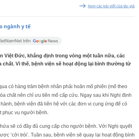
Xem các bài viết của tác giả
o ngành y tế
n Việt Đức, khẳng định trong vòng một tuần nữa, các
 chất. Vì thế, bệnh viện sẽ hoạt động lại bình thường từ
 qua có hàng trăm bệnh nhân phải hoãn mổ phiên (mổ theo
, hóa chất nên chỉ ưu tiên mổ cấp cứu. Ngay sau khi Nghị định
hành, bệnh viện đã liên hệ với các đơn vị cung ứng để có
ất phục vụ người bệnh.
 hứa sẽ có đầy đủ cung cấp cho người bệnh. Với Nghị quyết
ợc ‘cởi trói’. Tuần sau, bệnh viện sẽ quay lại hoạt động bình