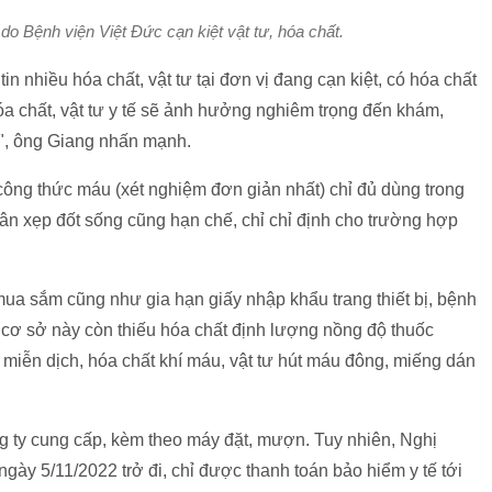
do Bệnh viện Việt Đức cạn kiệt vật tư, hóa chất.
n nhiều hóa chất, vật tư tại đơn vị đang cạn kiệt, có hóa chất
hóa chất, vật tư y tế sẽ ảnh hưởng nghiêm trọng đến khám,
", ông Giang nhấn mạnh.
công thức máu (xét nghiệm đơn giản nhất) chỉ đủ dùng trong
hân xẹp đốt sống cũng hạn chế, chỉ chỉ định cho trường hợp
ua sắm cũng như gia hạn giấy nhập khẩu trang thiết bị, bệnh
 cơ sở này còn thiếu hóa chất định lượng nồng độ thuốc
miễn dịch, hóa chất khí máu, vật tư hút máu đông, miếng dán
g ty cung cấp, kèm theo máy đặt, mượn. Tuy nhiên, Nghị
gày 5/11/2022 trở đi, chỉ được thanh toán bảo hiểm y tế tới