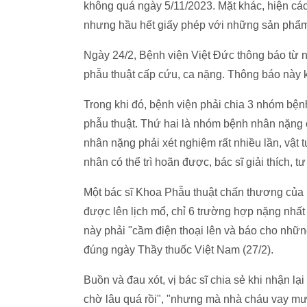
không quá ngày 5/11/2023. Mặt khác, hiện các 
nhưng hầu hết giấy phép với những sản phẩm
Ngày 24/2, Bệnh viện Việt Đức thông báo từ ng
phẫu thuật cấp cứu, ca nặng. Thông báo này 
Trong khi đó, bệnh viện phải chia 3 nhóm bệ
phẫu thuật. Thứ hai là nhóm bệnh nhân nặng 
nhân nặng phải xét nghiệm rất nhiều lần, vật
nhân có thể trì hoãn được, bác sĩ giải thích,
Một bác sĩ Khoa Phẫu thuật chấn thương của b
được lên lịch mổ, chỉ 6 trường hợp nặng nhất 
này phải "cầm điện thoại lên và báo cho nh
đúng ngày Thầy thuốc Việt Nam (27/2).
Buồn và đau xót, vị bác sĩ chia sẻ khi nhận lại
chờ lâu quá rồi", "nhưng mà nhà cháu vay mượ