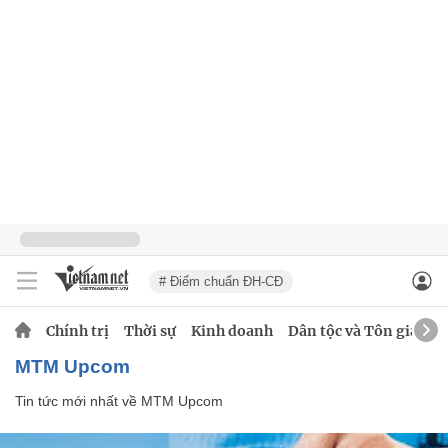
# Điểm chuẩn ĐH-CĐ
Chính trị
Thời sự
Kinh doanh
Dân tộc và Tôn giáo
MTM Upcom
Tin tức mới nhất về
MTM Upcom