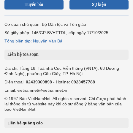
Tuyến bài
Sự kiện
Cơ quan chủ quản: Bộ Dân tộc và Tôn giáo
Số giấy phép: 146/GP-BVHTTDL, cấp ngày 17/10/2025
Tổng biên tập: Nguyễn Văn Bá
Liên hệ tòa soạn
Địa chỉ: Tầng 18, Toà nhà Cục Viễn thông (VNTA), 68 Dương
Đình Nghệ, phường Cầu Giấy, TP. Hà Nội.
Điện thoại:
02439369898
- Hotline:
0923457788
Email: vietnamnet@vietnamnet.vn
© 1997 Báo VietNamNet. All rights reserved. Chỉ được phát hành
lại thông tin từ website này khi có sự đồng ý bằng văn bản của
báo VietNamNet.
Liên hệ quảng cáo