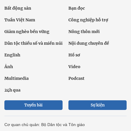
Bất động sản
Bạn đọc
Tuần Việt Nam
Công nghiệp hỗ trợ
Giảm nghèo bền vững
Nông thôn mới
Dân tộc thiểu số và miền núi
Nội dung chuyên đề
English
Hồ sơ
Ảnh
Video
Multimedia
Podcast
24h qua
Tuyến bài
Sự kiện
Cơ quan chủ quản: Bộ Dân tộc và Tôn giáo