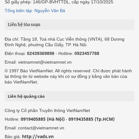
Số giấy phép: 146/GP-BVHTTDL, cấp ngày 17/10/2025
Tổng biên tập: Nguyễn Văn Bá
Liên hệ tòa soạn
Địa chỉ: Tầng 18, Toà nhà Cục Viễn thông (VNTA), 68 Dương
Đình Nghệ, phường Cầu Giấy, TP. Hà Nội.
Điện thoại:
02439369898
- Hotline:
0923457788
Email: vietnamnet@vietnamnet.vn
© 1997 Báo VietNamNet. All rights reserved. Chỉ được phát hành
lại thông tin từ website này khi có sự đồng ý bằng văn bản của
báo VietNamNet.
Liên hệ quảng cáo
Công ty Cổ phần Truyền thông VietNamNet
0919405885 (Hà Nội)
0919435885 (Tp.HCM)
Hotline:
-
Email: contact@vietnamnet.vn
http://vads.vn
Báo giá: