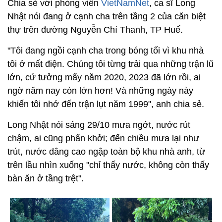
Chia sẻ với phóng viên
VietNamNet
, ca sĩ Long
Nhật nói đang ở cạnh cha trên tầng 2 của căn biệt
thự trên đường Nguyễn Chí Thanh, TP Huế.
"Tôi đang ngồi cạnh cha trong bóng tối vì khu nhà
tôi ở mất điện. Chúng tôi từng trải qua những trận lũ
lớn, cứ tưởng mấy năm 2020, 2023 đã lớn rồi, ai
ngờ năm nay còn lớn hơn! Và những ngày này
khiến tôi nhớ đến trận lụt năm 1999", anh chia sẻ.
Long Nhật nói sáng 29/10 mưa ngớt, nước rút
chậm, ai cũng phấn khởi; đến chiều mưa lại như
trút, nước dâng cao ngập toàn bộ khu nhà anh, từ
trên lầu nhìn xuống "chỉ thấy nước, không còn thấy
bàn ăn ở tầng trệt".