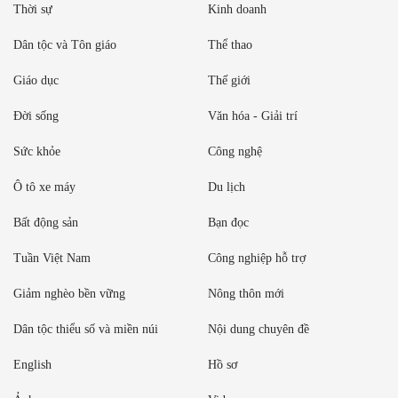
Thời sự
Kinh doanh
Dân tộc và Tôn giáo
Thể thao
Giáo dục
Thế giới
Đời sống
Văn hóa - Giải trí
Sức khỏe
Công nghệ
Ô tô xe máy
Du lịch
Bất động sản
Bạn đọc
Tuần Việt Nam
Công nghiệp hỗ trợ
Giảm nghèo bền vững
Nông thôn mới
Dân tộc thiểu số và miền núi
Nội dung chuyên đề
English
Hồ sơ