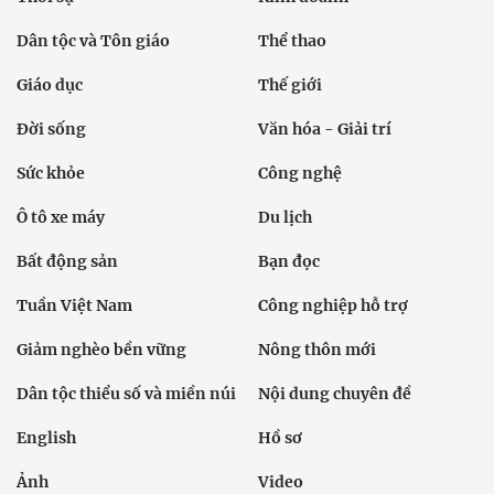
Dân tộc và Tôn giáo
Thể thao
Giáo dục
Thế giới
Đời sống
Văn hóa - Giải trí
Sức khỏe
Công nghệ
Ô tô xe máy
Du lịch
Bất động sản
Bạn đọc
Tuần Việt Nam
Công nghiệp hỗ trợ
Giảm nghèo bền vững
Nông thôn mới
Dân tộc thiểu số và miền núi
Nội dung chuyên đề
English
Hồ sơ
Ảnh
Video