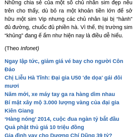
Những chia sẻ của một số chủ nhân sim đẹp nêu
trên cho thấy, dù bỏ ra một khoản tiền lớn để sở
hữu một sim Vip nhưng các chủ nhân lại bị “hành”
đủ đường, chuốc đủ phiền hà. Vì thế, thị trường sim
“khủng” đang ế ẩm như hiện nay là điều dễ hiểu.
(Theo
Infonet)
Ngay lập tức, giảm giá vé bay cho người Côn
Đảo
Chị Liễu Hà Tĩnh: Đại gia U50 'đe dọa' gái đôi
mươi
Năm mới, xe máy tay ga ra hàng dìm nhau
Bí mật xây mộ 3.000 lượng vàng của đại gia
Kiên Giang
‘Hàng nóng’ 2014, cuộc đua ngàn tỷ bắt đầu
Quả phật thủ giá 10 triệu đồng
Gia đình vay cho Dương Chí Dũng 39 tỷ?