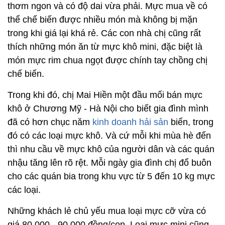
thơm ngon và có độ dai vừa phải. Mực mua về có
thể chế biến được nhiều món mà không bị mặn
trong khi giá lại khá rẻ. Các con nhà chị cũng rất
thích những món ăn từ mực khô mini, đặc biệt là
món mực rim chua ngọt được chính tay chồng chị
chế biến.
Trong khi đó, chị Mai Hiền một đầu mối bán mực
khô ở Chương Mỹ - Hà Nội cho biết gia đình mình
đã có hơn chục năm
kinh doanh hải sản
biển, trong
đó có các loại mực khô. Và cứ mỗi khi mùa hè đến
thì nhu cầu về mực khô của người dân và các quán
nhậu tăng lên rõ rệt. Mỗi ngày gia đình chị đổ buôn
cho các quán bia trong khu vực từ 5 đến 10 kg mực
các loại.
Những khách lẻ chủ yếu mua loại mực cỡ vừa có
giá 80.000 - 90.000 đồng/con. Loại mực mini cũng