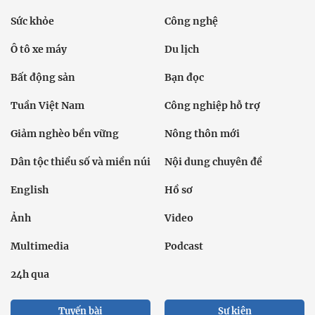
Sức khỏe
Công nghệ
Ô tô xe máy
Du lịch
Bất động sản
Bạn đọc
Tuần Việt Nam
Công nghiệp hỗ trợ
Giảm nghèo bền vững
Nông thôn mới
Dân tộc thiểu số và miền núi
Nội dung chuyên đề
English
Hồ sơ
Ảnh
Video
Multimedia
Podcast
24h qua
Tuyến bài
Sự kiện