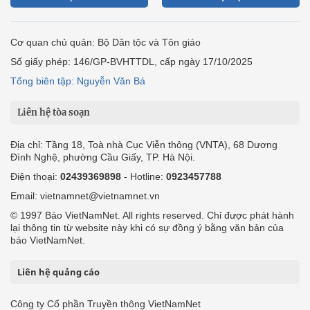
Cơ quan chủ quản: Bộ Dân tộc và Tôn giáo
Số giấy phép: 146/GP-BVHTTDL, cấp ngày 17/10/2025
Tổng biên tập: Nguyễn Văn Bá
Liên hệ tòa soạn
Địa chỉ: Tầng 18, Toà nhà Cục Viễn thông (VNTA), 68 Dương
Đình Nghệ, phường Cầu Giấy, TP. Hà Nội.
Điện thoại:
02439369898
- Hotline:
0923457788
Email: vietnamnet@vietnamnet.vn
© 1997 Báo VietNamNet. All rights reserved. Chỉ được phát hành
lại thông tin từ website này khi có sự đồng ý bằng văn bản của
báo VietNamNet.
Liên hệ quảng cáo
Công ty Cổ phần Truyền thông VietNamNet