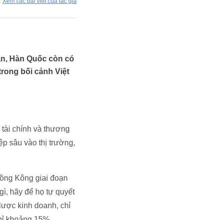
Xem các bài viết của tác giả
ản, Hàn Quốc còn có
rong bối cảnh Việt
 tài chính và thương
ệp sâu vào thị trường,
Hồng Kông giai đoạn
gì, hãy để họ tự quyết
lược kinh doanh, chỉ
chỉ khoảng 15%.