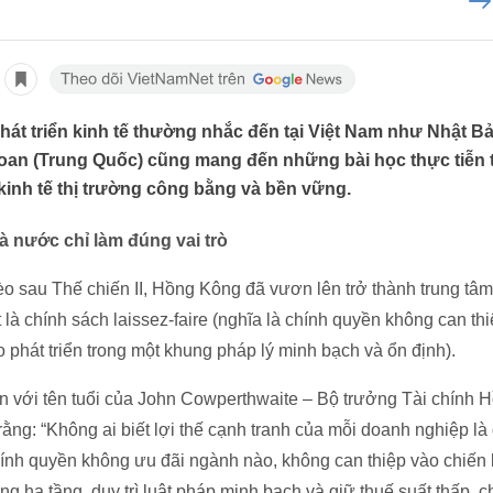
hát triển kinh tế thường nhắc đến tại Việt Nam như Nhật B
an (Trung Quốc) cũng mang đến những bài học thực tiễn t
inh tế thị trường công bằng và bền vững.
 nước chỉ làm đúng vai trò
o sau Thế chiến II, Hồng Kông đã vươn lên trở thành trung tâm
 là chính sách laissez-faire (nghĩa là chính quyền không can thi
 phát triển trong một khung pháp lý minh bạch và ổn định).
n với tên tuổi của John Cowperthwaite – Bộ trưởng Tài chính 
ng: “Không ai biết lợi thế cạnh tranh của mỗi doanh nghiệp là 
Chính quyền không ưu đãi ngành nào, không can thiệp vào chiến 
ng hạ tầng, duy trì luật pháp minh bạch và giữ thuế suất thấp, 