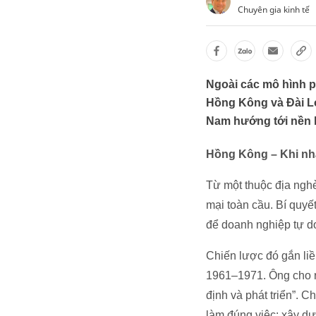
Chuyên gia kinh tế
Ngoài các mô hình p
Hồng Kông và Đài Lo
Nam hướng tới nền k
Hồng Kông – Khi nhà
Từ một thuộc địa nghè
mại toàn cầu. Bí quyết
để doanh nghiệp tự do
Chiến lược đó gắn liề
1961–1971. Ông cho rằ
định và phát triển”. 
làm đúng việc: xây dự