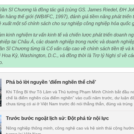
Trần Sĩ Chương là đồng tác giả (cùng GS. James Riedel, ĐH J
n hàng thế giới (WB/IFC, 1997), đánh giá tiềm năng phát triển 
 xuất một số chính sách cho sự nghiệp công nghiệp hóa quốc g
m kinh nghiệm tư vấn kinh tế và chiến lược phát triển doanh ng
hiệp tại Châu Á, các doanh nghiệp trong nước và doanh nghiệp
ần Sĩ Chương từng là Cố vấn cấp cao về chính sách tiền tệ và 
Hoa Kỳ, Washington, D.C., và đồng thời là Trợ lý Nghị sĩ về cá
o.
Phá bỏ lời nguyền ‘điểm nghẽn thể chế’
Khi Tổng Bí thư Tô Lâm và Thủ tướng Phạm Minh Chính bắt đầu nói 
chế là điểm nghẽn của điểm nghẽn” vào cuối năm trước, dư luận đã
chưa từng có ai ở Việt Nam trước đó nói thẳng thắn, đúng và trúng
Trước bước ngoặt lịch sử: Đột phá từ nội lực
Nông nghiệp thông minh, công nghệ cao và hệ sinh thái cộng hưởng 
tương lai Việt Nam.