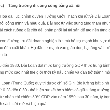
c) – Tăng trưởng đi cùng công bằng xã hội
g Hoa đại lục, chính quyền Tưởng Giới Thạch khi rút về Đài Lo
ội công minh và hiệu quả. Bài học từ việc dung túng tham nhũng
i cách ruộng đất triệt để, phân phối lại tài sản để tạo nền tảng
con đường ưu đãi doanh nghiệp lớn mà hỗ trợ mạnh khu vực 
tạo đến xuất khẩu. Họ đầu tư mạnh vào giáo dục, hạ tầng và hư
n tử.
0 đến 1980, Đài Loan đạt mức tăng trưởng GDP thực trung bì
ng mức cao nhất thế giới thời kỳ hậu chiến và dần trở thành mộ
i Loan (Trung Quốc) duy trì được chỉ số Gini (đo lường bất bình
ừ 0.28 đến 0.30 - thể hiện sự kết hợp hiếm có giữa tăng trưởn
ế tư nhân chỉ chiếm 30% GDP vào năm 1950, sau 30 năm, tỷ trọn
 sách cởi mở và hiệu quả.