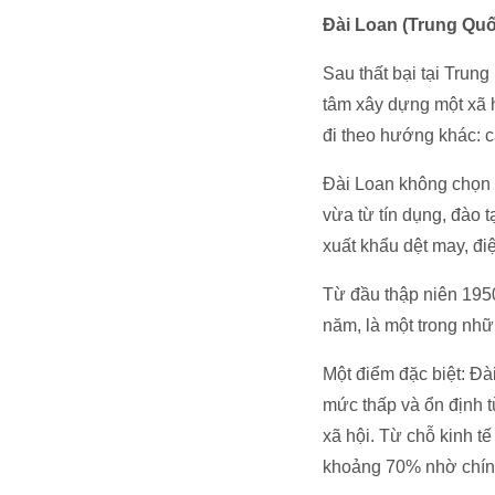
Đài Loan (Trung Quố
Sau thất bại tại Trun
tâm xây dựng một xã h
đi theo hướng khác: cả
Đài Loan không chọn 
vừa từ tín dụng, đào 
xuất khẩu dệt may, điệ
Từ đầu thập niên 195
năm, là một trong nhữ
Một điểm đặc biệt: Đà
mức thấp và ổn định t
xã hội. Từ chỗ kinh t
khoảng 70% nhờ chính