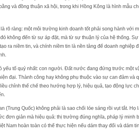
ằng và đồng thuận xã hội, trong khi Hồng Kông là hình mẫu ch
là rõ ràng: một môi trường kinh doanh tốt phải song hành với mộ
ý đó không đến từ sự áp đặt, mà từ sự thuận lý của hệ thống. Sự
tạo ra niềm tin, và chính niềm tin là nền tảng để doanh nghiệp 
nh.
 yếu tố quý nhất: con người. Đất nước đang đứng trước một vậ
 hiện đại. Thành công hay không phụ thuộc vào sự can đảm và q
 điều chỉnh thể chế theo hướng hợp lý, hiệu quả, tạo động lực 
ển.
 (Trung Quốc) không phải là sao chổi lóe sáng rồi vụt tắt. Họ
c đơn giản mà hiệu quả: thị trường đúng nghĩa, pháp lý minh b
Việt Nam hoàn toàn có thể thực hiện nếu dám thay đổi và dám t