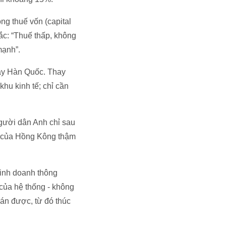
ng thuế vốn (capital
ắc: “Thuế thấp, không
mạnh”.
hay Hàn Quốc. Thay
hu kinh tế; chỉ cần
gười dân Anh chỉ sau
u của Hồng Kông thậm
kinh doanh thông
 của hệ thống - không
oán được, từ đó thúc