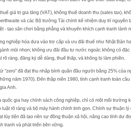
uế giá trị gia tăng (VAT), không thuế doanh thu (sales tax), khô
erthwaite và các Bộ trưởng Tài chính kế nhiệm duy trì nguyên t
ệt - tạo sân chơi bằng phẳng và khuyến khích cạnh tranh lành 
ng nghiệp hóa dựa vào trợ cấp và ưu đãi thuế như Nhật Bản 
ành mũi nhọn; không ưu đãi đầu tư nước ngoài; không có đặc k
t rõ ràng, đăng ký dễ dàng, thuế thấp, và không bị làm phiền.
ừ “zero” đã đạt thu nhập bình quân đầu người bằng 25% của n
những năm 1970). Đến thập niên 1980, tính cạnh tranh toàn cầ
gia Anh.
 quốc gia hay chính sách công nghiệp, chỉ có một môi trường 
 luật rõ ràng và bộ máy hành chính tinh gọn. Chính sự thuận lý
ạt tùy tiện đã tạo nên sự đồng thuận xã hội, nâng cao tính dự đ
 tranh và phát triển bền vững.