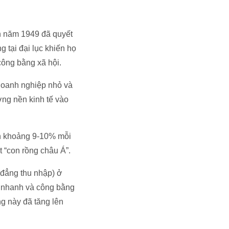
an năm 1949 đã quyết
 tại đại lục khiến họ
 công bằng xã hội.
doanh nghiệp nhỏ và
ớng nền kinh tế vào
nh khoảng 9-10% mỗi
t “con rồng châu Á”.
 đẳng thu nhập) ở
g nhanh và công bằng
g này đã tăng lên