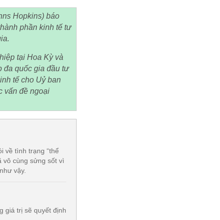
ohns Hopkins) báo
thành phần kinh tế tư
ia.
hiệp tại Hoa Kỳ và
 đa quốc gia đầu tư
kinh tế cho Uỷ ban
c vấn đề ngoại
về tình trạng “thể
 vô cùng sửng sốt vì
 như vậy.
giá trị sẽ quyết định