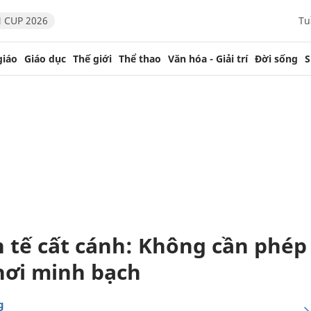
 CUP 2026
Tu
giáo
Giáo dục
Thế giới
Thể thao
Văn hóa - Giải trí
Đời sống
S
 tế cất cánh: Không cần phép
chơi minh bạch
g