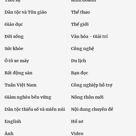
Thời sự
Kinh doanh
Dân tộc và Tôn giáo
Thể thao
Giáo dục
Thế giới
Đời sống
Văn hóa - Giải trí
Sức khỏe
Công nghệ
Ô tô xe máy
Du lịch
Bất động sản
Bạn đọc
Tuần Việt Nam
Công nghiệp hỗ trợ
Giảm nghèo bền vững
Nông thôn mới
Dân tộc thiểu số và miền núi
Nội dung chuyên đề
English
Hồ sơ
Ảnh
Video