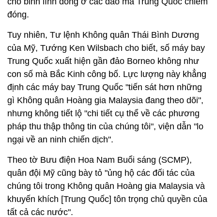
cho binh lính đóng ở các đảo mà Trung Quốc chiếm
đóng.
Tuy nhiên, Tư lệnh Không quân Thái Bình Dương
của Mỹ, Tướng Ken Wilsbach cho biết, số máy bay
Trung Quốc xuất hiện gần đảo Borneo không như
con số mà Bắc Kinh công bố. Lực lượng này khẳng
định các máy bay Trung Quốc "tiến sát hơn những
gì Không quân Hoàng gia Malaysia đang theo dõi",
nhưng không tiết lộ "chi tiết cụ thể về các phương
pháp thu thập thông tin của chúng tôi", viện dẫn "lo
ngại về an ninh chiến dịch".
Theo tờ Bưu điện Hoa Nam Buổi sáng (SCMP),
quân đội Mỹ cũng bày tỏ "ủng hộ các đối tác của
chúng tôi trong Không quân Hoàng gia Malaysia và
khuyến khích [Trung Quốc] tôn trọng chủ quyền của
tất cả các nước".