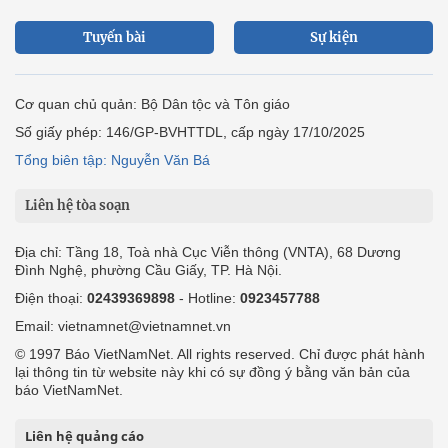
Tuyến bài
Sự kiện
Cơ quan chủ quản: Bộ Dân tộc và Tôn giáo
Số giấy phép: 146/GP-BVHTTDL, cấp ngày 17/10/2025
Tổng biên tập: Nguyễn Văn Bá
Liên hệ tòa soạn
Địa chỉ: Tầng 18, Toà nhà Cục Viễn thông (VNTA), 68 Dương
Đình Nghệ, phường Cầu Giấy, TP. Hà Nội.
Điện thoại:
02439369898
- Hotline:
0923457788
Email: vietnamnet@vietnamnet.vn
© 1997 Báo VietNamNet. All rights reserved. Chỉ được phát hành
lại thông tin từ website này khi có sự đồng ý bằng văn bản của
báo VietNamNet.
Liên hệ quảng cáo