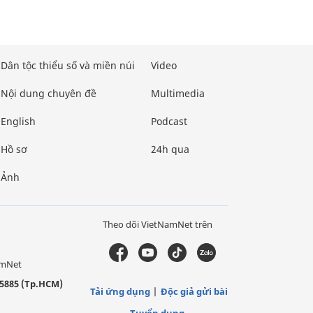
Dân tộc thiểu số và miền núi
Video
Nội dung chuyên đề
Multimedia
English
Podcast
Hồ sơ
24h qua
Ảnh
Theo dõi VietNamNet trên
amNet
5885 (Tp.HCM)
Tải ứng dụng
Độc giả gửi bài